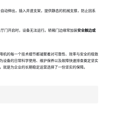
会自动伸出，插入井道支架，提供静态的机械支撑，防止因系
；厅门开启时，设备无法运行。轿厢门边缘常加装
安全触边或
降机的每一个技术细节都凝聚着对可靠性、效率与安全的极致
为设备的日常科学使用、维护保养以及故障快速排查奠定坚实
，就是为企业的长期稳定运营选择了一份坚实的保障。