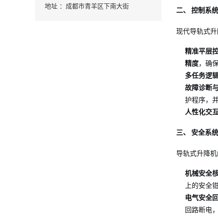
地址 ：成都市青羊区下南大街
二、 控制系
现代导轨式升
精准平层
精度
，确
多任务逻
故障诊断
护程序，
人性化交
三、 安全系
导轨式升降机
机械安全核
上的安全
电气安全
回路断电