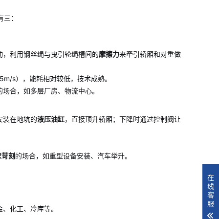
有三：
动，利用钢丝绳与曳引轮绳槽间的
摩擦力
来牵引轿厢和对重做
.5m/s），能耗相对较低，技术成熟。
的场合，如多层厂房、物流中心。
安装在地坑的
液压油缸
，直接顶升轿厢；下降时通过控制阀让
。
求苛刻
的场合，如重型设备安装、汽车举升。
在
线
客
服
金、化工、冷库等。