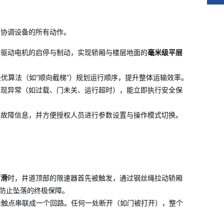
协调设备的所有动作。
制驱动电机的启停与制动，实现轿厢与楼层地面的
毫米级平层
优算法（如“顺向截梯”）规划运行顺序，提升整体运输效率。
出现异常（如过载、门未关、运行超时），能立即执行安全保
、故障信息，并方便授权人员进行参数设置与操作模式切换。
下滑
时，井道顶部的限速器首先被触发，通过钢丝绳拉动轿厢
是防止坠落的终极保障。
全触点串联成一个回路。任何一处断开（如门被打开），整个