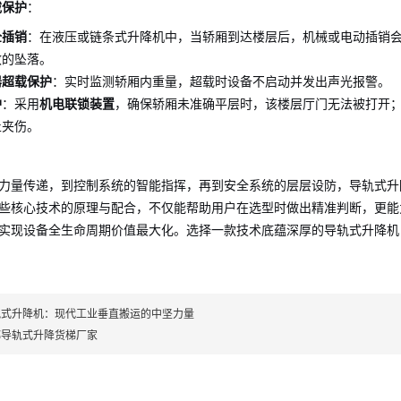
载保护
：
全插销
：在液压或链条式升降机中，当轿厢到达楼层后，机械或电动插销
致的坠落。
器超载保护
：实时监测轿厢内重量，超载时设备不启动并发出声光报警。
护
：采用
机电联锁装置
，确保轿厢未准确平层时，该楼层厅门无法被打开
止夹伤。
力量传递，到控制系统的智能指挥，再到安全系统的层层设防，导轨式升
些核心技术的原理与配合，不仅能帮助用户在选型时做出精准判断，更能
实现设备全生命周期价值最大化。选择一款技术底蕴深厚的导轨式升降机
轨式升降机：现代工业垂直搬运的中坚力量
都导轨式升降货梯厂家