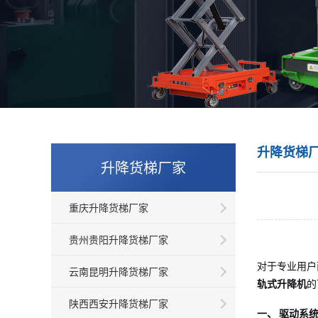
升降货梯
升降货梯厂家
重庆升降货梯厂家
贵州贵阳升降货梯厂家
对于专业用户
云南昆明升降货梯厂家
轨式升降机
的
陕西西安升降货梯厂家
一、 驱动系