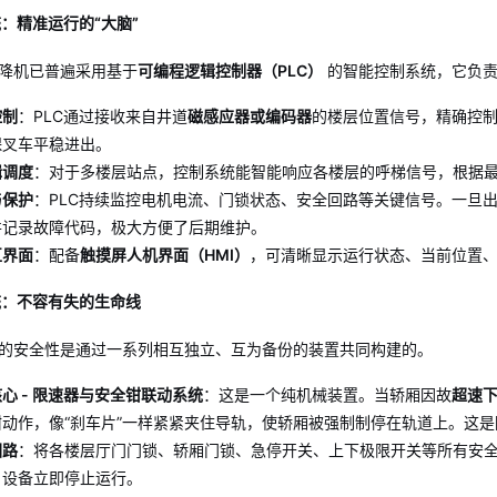
统：精准运行的“大脑”
降机已普遍采用基于
可编程逻辑控制器（PLC）
的智能控制系统，它负责
控制
：PLC通过接收来自井道
磁感应器或编码器
的楼层位置信号，精确控
保叉车平稳进出。
辑调度
：对于多楼层站点，控制系统能智能响应各楼层的呼梯信号，根据最
与保护
：PLC持续监控电机电流、门锁状态、安全回路等关键信号。一旦
并记录故障代码，极大方便了后期维护。
互界面
：配备
触摸屏人机界面（HMI）
，可清晰显示运行状态、当前位置
统：不容有失的生命线
的安全性是通过一系列相互独立、互为备份的装置共同构建的。
心 - 限速器与安全钳联动系统
：这是一个纯机械装置。当轿厢因故
超速
钳动作，像“刹车片”一样紧紧夹住导轨，使轿厢被强制制停在轨道上。这
回路
：将各楼层厅门门锁、轿厢门锁、急停开关、上下极限开关等所有安
，设备立即停止运行。