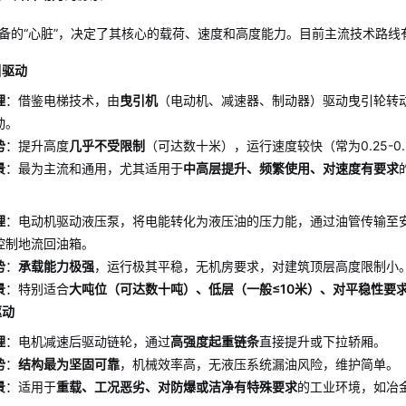
备的“心脏”，决定了其核心的载荷、速度和高度能力。目前主流技术路线
引驱动
理
：借鉴电梯技术，由
曳引机
（电动机、减速器、制动器）驱动曳引轮转
动。
势
：提升高度
几乎不受限制
（可达数十米），运行速度较快（常为0.25-0
景
：最为主流和通用，尤其适用于
中高层提升、频繁使用、对速度有要求
理
：电动机驱动液压泵，将电能转化为液压油的压力能，通过油管传输至
控制地流回油箱。
势
：
承载能力极强
，运行极其平稳，无机房要求，对建筑顶层高度限制小
景
：特别适合
大吨位（可达数十吨）、低层（一般≤10米）、对平稳性要
驱动
理
：电机减速后驱动链轮，通过
高强度起重链条
直接提升或下拉轿厢。
势
：
结构最为坚固可靠
，机械效率高，无液压系统漏油风险，维护简单。
景
：适用于
重载、工况恶劣、对防爆或洁净有特殊要求
的工业环境，如冶