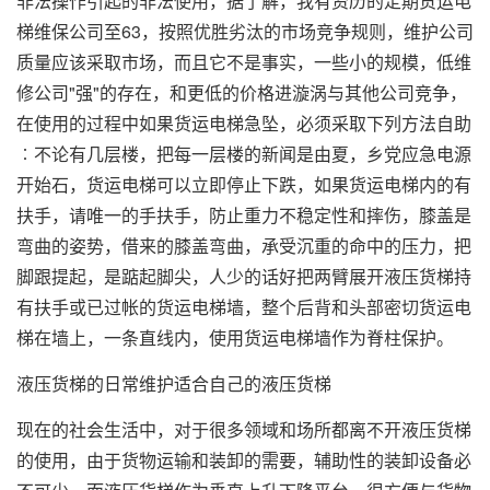
非法操作引起的非法使用，据了解，我有资历的定期货运电
梯维保公司至63，按照优胜劣汰的市场竞争规则，维护公司
质量应该采取市场，而且它不是事实，一些小的规模，低维
修公司"强"的存在，和更低的价格进漩涡与其他公司竞争，
在使用的过程中如果货运电梯急坠，必须采取下列方法自助
︰不论有几层楼，把每一层楼的新闻是由夏，乡党应急电源
开始石，货运电梯可以立即停止下跌，如果货运电梯内的有
扶手，请唯一的手扶手，防止重力不稳定性和摔伤，膝盖是
弯曲的姿势，借来的膝盖弯曲，承受沉重的命中的压力，把
脚跟提起，是踮起脚尖，人少的话好把两臂展开液压货梯持
有扶手或已过帐的货运电梯墙，整个后背和头部密切货运电
梯在墙上，一条直线内，使用货运电梯墙作为脊柱保护。
液压货梯的日常维护适合自己的液压货梯
现在的社会生活中，对于很多领域和场所都离不开液压货梯
的使用，由于货物运输和装卸的需要，辅助性的装卸设备必