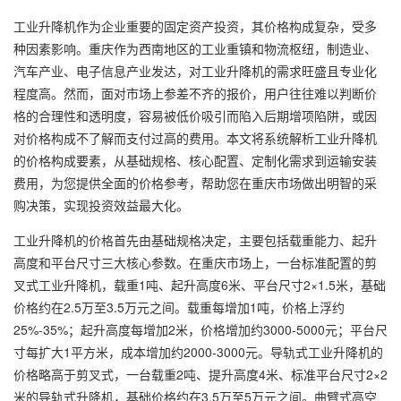
工业升降机作为企业重要的固定资产投资，其价格构成复杂，受多
种因素影响。重庆作为西南地区的工业重镇和物流枢纽，制造业、
汽车产业、电子信息产业发达，对工业升降机的需求旺盛且专业化
程度高。然而，面对市场上参差不齐的报价，用户往往难以判断价
格的合理性和透明度，容易被低价吸引而陷入后期增项陷阱，或因
对价格构成不了解而支付过高的费用。本文将系统解析工业升降机
的价格构成要素，从基础规格、核心配置、定制化需求到运输安装
费用，为您提供全面的价格参考，帮助您在重庆市场做出明智的采
购决策，实现投资效益最大化。
工业升降机的价格首先由基础规格决定，主要包括载重能力、起升
高度和平台尺寸三大核心参数。在重庆市场上，一台标准配置的剪
叉式工业升降机，载重1吨、起升高度6米、平台尺寸2×1.5米，基础
价格约在2.5万至3.5万元之间。载重每增加1吨，价格上浮约
25%-35%；起升高度每增加2米，价格增加约3000-5000元；平台尺
寸每扩大1平方米，成本增加约2000-3000元。导轨式工业升降机的
价格略高于剪叉式，一台载重2吨、提升高度4米、标准平台尺寸2×2
米的导轨式升降机，基础价格约在3.5万至5万元之间。曲臂式高空