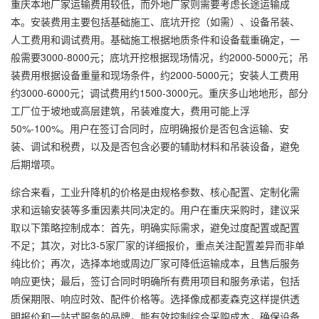
重庆本地厂家运输费用较低，而外地厂家则需要考虑长途运输成
本。安装费用主要包括基础施工、底坑开挖（如需）、设备吊装、
人工费用和调试费用。基础施工根据地质条件和设备载重确定，一
般需要3000-8000元；底坑开挖根据现场情况，约2000-5000元；吊
装费用根据设备重量和现场条件，约2000-5000元；安装人工费用
约3000-6000元；调试费用约1500-3000元。重庆多山地地形，部分
工厂位于坡地或高层建筑，吊装难度大，费用可能上浮
50%-100%。用户在签订合同时，应明确报价是否包含运输、安
装、调试和税费，以及是否包含必要的辅助材料和吊装设备，避免
后期增项。
综合来看，工业升降机的价格是由规格参数、核心配置、定制化需
求和运输安装等多重因素共同决定的。用户在重庆采购时，建议采
取以下策略控制成本：首先，明确实际需求，避免过度配置或配置
不足；其次，对比3-5家厂家的详细报价，重点关注配置差异而非单
纯比价；再次，选择本地或周边厂家可降低运输成本，且售后服务
响应更快；最后，签订合同时明确所有费用项目和服务承诺，包括
质保期限、响应时效、配件价格等。选择像成都麦森克这样提供透
明报价和一站式服务的品牌，能有效控制综合采购成本，确保设备