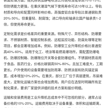
表面处理方面，抛丸除锈加静电喷涂比传统喷漆成本高10%-15%，
但防锈能力更强，在重庆潮湿气候下使用寿命可达10年以上。导轨
材质和导向轮配置同样影响价格，高强度铝合金导轨比普通钢轨贵
20%-30%，但重量轻、耐腐蚀；进口导向轮轴承比国产轴承贵1-2
倍，但使用寿命更长。
定制化需求是价格差异的重要来源。特殊尺寸、异形结构、防爆要
求、不锈钢材质、智能控制系统、远程监控功能、防腐处理等定制
项目，都会显著增加成本。例如，防爆型工业升降机价格比普通型
高40%-60%，适用于化工、喷涂等易燃易爆场所，需配置防爆电
机、防爆控制箱、防爆限位开关等全套防爆组件。不锈钢材质适用
于食品、医药行业，价格比碳钢高50%-80%，且加工难度大，工期
更长。户外使用的设备需要增加防雨罩、防锈涂层和防风锚定装
置，成本增加10%-20%。在重庆，部分工厂位于高层建筑，吊装难
度大，定制化运输方案也会增加费用。用户应在选型时明确所有定
制化需求，要求厂家提供详细的技术方案和报价明细。
运输和安装费用是工业升降机总成本中不可忽视的部分，通常占设
备价格的10%-20%。运输费用取决于设备重量、体积和运输距离，