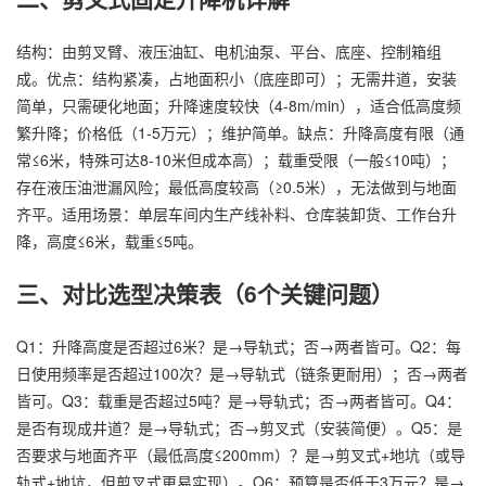
结构：由剪叉臂、液压油缸、电机油泵、平台、底座、控制箱组
成。优点：结构紧凑，占地面积小（底座即可）；无需井道，安装
简单，只需硬化地面；升降速度较快（4-8m/min），适合低高度频
繁升降；价格低（1-5万元）；维护简单。缺点：升降高度有限（通
常≤6米，特殊可达8-10米但成本高）；载重受限（一般≤10吨）；
存在液压油泄漏风险；最低高度较高（≥0.5米），无法做到与地面
齐平。适用场景：单层车间内生产线补料、仓库装卸货、工作台升
降，高度≤6米，载重≤5吨。
三、对比选型决策表（6个关键问题）
Q1：升降高度是否超过6米？是→导轨式；否→两者皆可。Q2：每
日使用频率是否超过100次？是→导轨式（链条更耐用）；否→两者
皆可。Q3：载重是否超过5吨？是→导轨式；否→两者皆可。Q4：
是否有现成井道？是→导轨式；否→剪叉式（安装简便）。Q5：是
否要求与地面齐平（最低高度≤200mm）？是→剪叉式+地坑（或导
轨式+地坑，但剪叉式更易实现）。Q6：预算是否低于3万元？是→