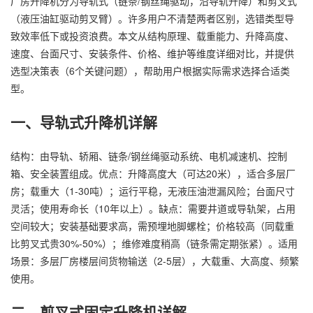
厂房升降机分为导轨式（链条/钢丝绳驱动，沿导轨升降）和剪叉式
（液压油缸驱动剪叉臂）。许多用户不清楚两者区别，选错类型导
致效率低下或投资浪费。本文从结构原理、载重能力、升降高度、
速度、台面尺寸、安装条件、价格、维护等维度详细对比，并提供
选型决策表（6个关键问题），帮助用户根据实际需求选择合适类
型。
一、导轨式升降机详解
结构：由导轨、轿厢、链条/钢丝绳驱动系统、电机减速机、控制
箱、安全装置组成。优点：升降高度大（可达20米），适合多层厂
房；载重大（1-30吨）；运行平稳，无液压油泄漏风险；台面尺寸
灵活；使用寿命长（10年以上）。缺点：需要井道或导轨架，占用
空间较大；安装基础要求高，需预埋地脚螺栓；价格较高（同载重
比剪叉式贵30%-50%）；维修难度稍高（链条需定期张紧）。适用
场景：多层厂房楼层间货物输送（2-5层），大载重、大高度、频繁
使用。
二、剪叉式固定升降机详解