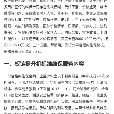
板链提升机使用频繁，易损件多，售后维保至关重要。遂宁地区许
多用户签订的维保合同存在条款模糊、责任不清、价格虚高、响应
缓慢等问题，导致故障时无人修、修不好、乱收费。本文从维保服
务内容标准（定期保养、应急维修、培训）、合同必含条款（服务
期限、响应时间及罚则、配件价格清单、质保期、付款方式、违约
责任）、常见陷阱及应对（仅含人工、响应含糊、排除故障、非原
厂配件），以及遂宁地区价格参考（年度全包2000-4000元/台，按
次300-500元/次）五个方面，帮助用户签订公平合理的维保协议，
保障设备长期稳定运行。
一、板链提升机标准维保服务内容
一份合格的维保合同，应至少包含以下服务项目（每年执行2-4次定
期保养，不限次应急维修）。定期保养内容（每季度一次）：清洁
机体、检查链条张紧（下垂量10-15mm）、润滑轴承和链轮、检查
料斗螺栓紧固度、测试安全装置（防倒转、超载、限位）、校准头
尾轮平行度、检查电机和减速机运行状态、出具保养报告。应急维
修：接到报修电话后，承诺时间内到达现场；故障诊断并出具维修
方案及报价；紧急故障优先处理；维修后测试3次以上；更换的配件