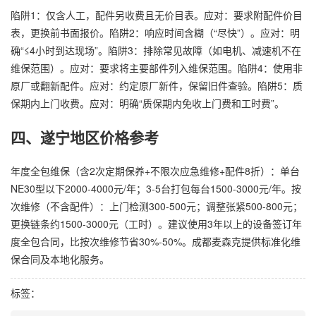
陷阱1：仅含人工，配件另收费且无价目表。应对：要求附配件价目
表，更换前书面报价。陷阱2：响应时间含糊（“尽快”）。应对：明
确“≤4小时到达现场”。陷阱3：排除常见故障（如电机、减速机不在
维保范围）。应对：要求将主要部件列入维保范围。陷阱4：使用非
原厂或翻新配件。应对：约定原厂新件，保留旧件查验。陷阱5：质
保期内上门收费。应对：明确“质保期内免收上门费和工时费”。
四、遂宁地区价格参考
年度全包维保（含2次定期保养+不限次应急维修+配件8折）：单台
NE30型以下2000-4000元/年；3-5台打包每台1500-3000元/年。按
次维修（不含配件）：上门检测300-500元；调整张紧500-800元；
更换链条约1500-3000元（工时）。建议使用3年以上的设备签订年
度全包合同，比按次维修节省30%-50%。成都麦森克提供标准化维
保合同及本地化服务。
标签：