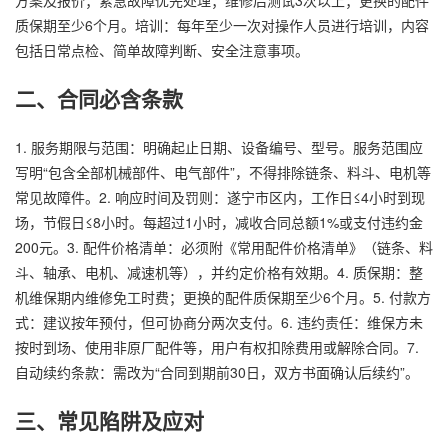
质保期至少6个月。培训：每年至少一次对操作人员进行培训，内容
包括日常点检、简单故障判断、安全注意事项。
二、合同必含条款
1. 服务期限与范围：明确起止日期、设备编号、型号。服务范围应
写明“包含全部机械部件、电气部件”，不得排除链条、料斗、电机等
常见故障件。2. 响应时间及罚则：遂宁市区内，工作日≤4小时到现
场，节假日≤8小时。每超过1小时，减收合同总额1%或支付违约金
200元。3. 配件价格清单：必须附《常用配件价格清单》（链条、料
斗、轴承、电机、减速机等），并约定价格有效期。4. 质保期：整
机维保期内维修免工时费；更换的配件质保期至少6个月。5. 付款方
式：建议按年预付，但可协商分两次支付。6. 违约责任：维保方未
按时到场、使用非原厂配件等，用户有权扣除费用或解除合同。7.
自动续约条款：需改为“合同到期前30日，双方书面确认后续约”。
三、常见陷阱及应对