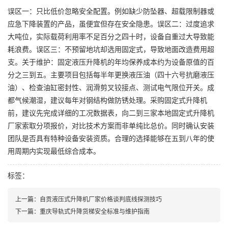
误区一：只比低价忽略安全配置。例如缺少防坠器、超载限制器或
应急下降装置的产品，虽便宜但存在安全隐患。误区二：过度追求
大吨位，实际载荷利用率不足百分之四十时，设备自重过大导致能
耗浪费。误区三：不预留地坑却选用固定式，导致地面改造费用超
支。关于维护：固定液压升降机的年均保养成本约为设备原值的百
分之三到五。主要项目包括每半年更换液压油（四十六号抗磨液压
油）、检查油缸密封性、润滑剪叉铰接点、测试电气限位开关。成
都气候潮湿，建议每年对钢结构做防锈处理。采购固定式升降机
前，建议先完成详细的工况数据表，向二到三家本地固定式升降机
厂家索取分项报价，对比技术方案而非单纯比总价。同时确认安装
团队是否具有特种设备安装资质。合理的选择能够在五到八年的使
用周期内实现最低综合成本。
标签：
上一篇：
自贡液压式升降机厂家价格谈判底线探测技巧
下一篇：
重庆导轨式升降货梯安全标准与维护指南