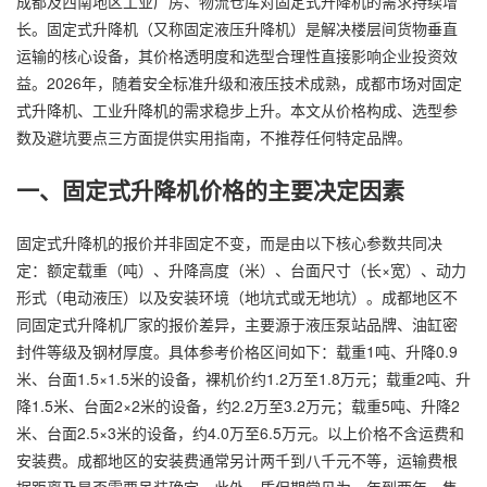
成都及西南地区工业厂房、物流仓库对固定式升降机的需求持续增
长。固定式升降机（又称固定液压升降机）是解决楼层间货物垂直
运输的核心设备，其价格透明度和选型合理性直接影响企业投资效
益。2026年，随着安全标准升级和液压技术成熟，成都市场对固定
式升降机、工业升降机的需求稳步上升。本文从价格构成、选型参
数及避坑要点三方面提供实用指南，不推荐任何特定品牌。
一、固定式升降机价格的主要决定因素
固定式升降机的报价并非固定不变，而是由以下核心参数共同决
定：额定载重（吨）、升降高度（米）、台面尺寸（长×宽）、动力
形式（电动液压）以及安装环境（地坑式或无地坑）。成都地区不
同固定式升降机厂家的报价差异，主要源于液压泵站品牌、油缸密
封件等级及钢材厚度。具体参考价格区间如下：载重1吨、升降0.9
米、台面1.5×1.5米的设备，裸机价约1.2万至1.8万元；载重2吨、升
降1.5米、台面2×2米的设备，约2.2万至3.2万元；载重5吨、升降2
米、台面2.5×3米的设备，约4.0万至6.5万元。以上价格不含运费和
安装费。成都地区的安装费通常另计两千到八千元不等，运输费根
据距离及是否需要吊装确定。此外，质保期常见为一年到两年，售