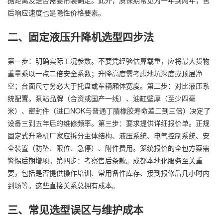
后响应速度也是隐性价格要素。
二、固定液压升降机选型四步法
第一步：明确实际工况参数。不要凭经验估算载重，应将最大货物
重量乘以一点二倍安全系数；升降高度需考虑地坑深度或顶层净
空；台面尺寸务必大于托盘或车辆厢体宽度。第二步：对比液压系
统配置。泵站品牌（合资或国产一线）、油缸壁厚（至少四毫
米）、密封件（进口NOK与普通丁腈橡胶寿命差二到三倍）决定了
设备三到五年后的维修频率。第三步：要求提供详细报价单。正规
固定式升降机厂家应拆分主体结构、液压系统、电气控制系统、安
全装置（防坠、限位、急停）、附件费用。笼统报价的全包方案需
警惕后期增项。第四步：考察售后条款。成都本地化服务至关重
要，包括是否提供操作培训、常用备件库存、接到报修后几小时内
到场等。这些直接关系总拥有成本。
三、常见选型误区与维护成本