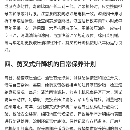
或派克密封件，寿命比国产长二到三倍。油泵损坏时，应更换同型
号齿轮泵或叶片泵，注意泵的旋向必须与电机一致。溢流阀卡滞可
拆下用煤油清洗，检查阀芯是否磨损。液压油建议每两千小时或每
两年更换一次，选用四十六号抗磨液压油。更换液压油时，应先排
空旧油，清洗油箱和滤网，再加注新油至规定液位。绵阳某机械厂
每两年定期更换液压油和密封件，剪叉式升降机使用八年仍运行良
好。
四、剪叉式升降机的日常保养计划
每日：检查液压油位、油管有无渗漏；测试急停按钮和限位开关；
清洁台面杂物。每周：给剪叉臂各铰接点加注锂基润滑脂，检查滚
轮磨损情况。每月：清洗回油滤芯，检查电机风扇是否正常，测试
防坠器动作。每季度：更换液压油滤芯，紧固所有螺栓，测量电机
绝缘电阻。每年：委托剪叉式升降机厂家或专业机构进行载荷试
验，校验安全装置。绵阳地区气候湿润，建议每半年对钢结构表面
进行防锈处理，涂刷环氧富锌底漆。保养记录应存档备查。厂房升
降机使用频率高，保养周期应适当缩短。选择提供保养培训的剪叉