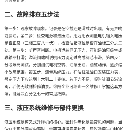
二、故障排查五步法
第一步：观察故障现象。记录是在空载还是满载时出现，有无异响
或漏油。第二步：检查电源和液压油。用万用表测量电机输入电压
是否正常（三相三百八十伏），检查油箱液位是否在油标三分之二
处。第三步：听声音判断。电机运转但无压力，可能是油泵吸空或
联轴器打滑；溢流阀啸叫说明压力调定过高或阀芯卡滞。第四步：
分段隔离测试。分别测试电机空转、油泵出油、油缸动作，逐步缩
小故障范围。第五步：测量系统压力。在油缸进油口安装压力表，
额定压力下应达到十六到二十兆帕。若压力不足，顺时针调节溢流
阀，若仍无效则检修油泵。绵阳企业可培训一名维修工掌握这套方
法，能解决百分之七十的常见故障。
三、液压系统维修与部件更换
液压系统是剪叉式升降机的核心。密封件老化是最常见的问题，当
油缸出现外漏或内漏时，需要更换活塞密封圈。建议选用进口NOK