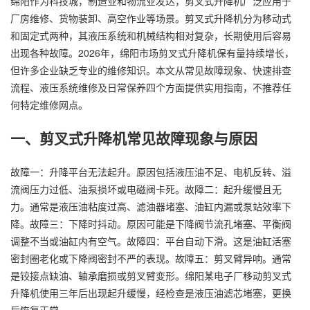
绵阳作为科技城，制造业和物流业发达，剪叉式升降机广泛应用于
厂房维修、货物装卸、高空作业等场景。剪叉式升降机分为移动式
和固定式两种，其液压系统和机械结构相对复杂，长期使用后容易
出现各种故障。2026年，绵阳市场剪叉式升降机保有量持续增长，
但许多企业缺乏专业的维修知识。本文从常见故障现象、快速排查
流程、液压系统维修及日常保养四个方面提供实用指南，不推荐任
何特定维修网点。
一、剪叉式升降机常见故障现象与原因
故障一：升降平台无法起升。原因包括液压油不足、电机反转、溢
流阀压力过低、油泵损坏或电磁阀卡死。故障二：起升缓慢且无
力。通常是液压油粘度过高、滤油器堵塞、油缸内漏或泵站效率下
降。故障三：下降时抖动。原因可能是下降阀节流孔堵塞、平衡阀
调整不当或油缸内有空气。故障四：平台自动下滑。这是油缸活塞
密封圈老化或下降阀密封不严的表现。故障五：剪叉臂异响。通常
是铰接点缺油、轴承磨损或剪叉臂变形。绵阳某电子厂移动剪叉式
升降机使用三年后出现起升缓慢，经检查是液压油滤芯堵塞，更换
后恢复正常。