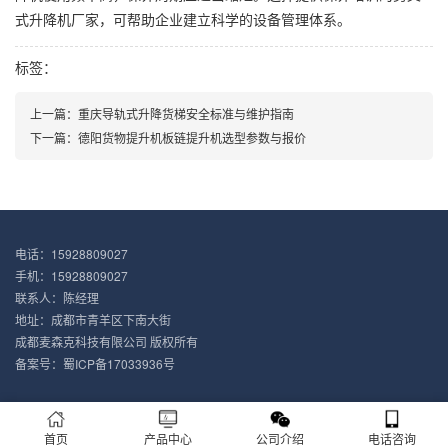
式升降机厂家，可帮助企业建立科学的设备管理体系。
标签：
上一篇：
重庆导轨式升降货梯安全标准与维护指南
下一篇：
德阳货物提升机板链提升机选型参数与报价
电话：15928809027
手机：15928809027
联系人：陈经理
地址：成都市青羊区下南大街
成都麦森克科技有限公司 版权所有
备案号：
蜀ICP备17033936号
首页
产品中心
公司介绍
电话咨询