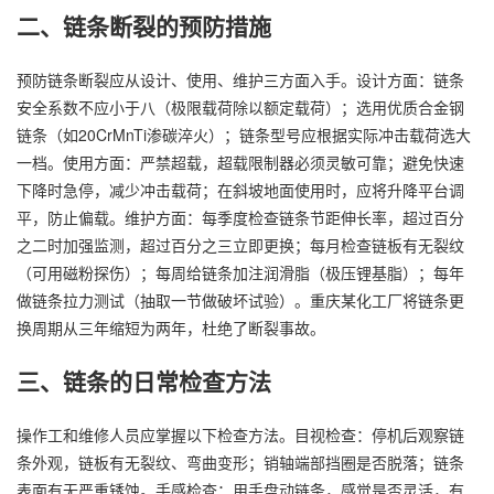
二、链条断裂的预防措施
预防链条断裂应从设计、使用、维护三方面入手。设计方面：链条
安全系数不应小于八（极限载荷除以额定载荷）；选用优质合金钢
链条（如20CrMnTi渗碳淬火）；链条型号应根据实际冲击载荷选大
一档。使用方面：严禁超载，超载限制器必须灵敏可靠；避免快速
下降时急停，减少冲击载荷；在斜坡地面使用时，应将升降平台调
平，防止偏载。维护方面：每季度检查链条节距伸长率，超过百分
之二时加强监测，超过百分之三立即更换；每月检查链板有无裂纹
（可用磁粉探伤）；每周给链条加注润滑脂（极压锂基脂）；每年
做链条拉力测试（抽取一节做破坏试验）。重庆某化工厂将链条更
换周期从三年缩短为两年，杜绝了断裂事故。
三、链条的日常检查方法
操作工和维修人员应掌握以下检查方法。目视检查：停机后观察链
条外观，链板有无裂纹、弯曲变形；销轴端部挡圈是否脱落；链条
表面有无严重锈蚀。手感检查：用手盘动链条，感觉是否灵活，有