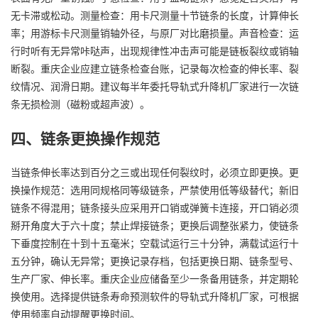
无卡滞或松动。测量检查：用卡尺测量十节链条的长度，计算伸长
率；用游标卡尺测量销轴外径，与原厂对比磨损量。声音检查：运
行时听有无异常咔哒声，出现规律性冲击声可能是链板裂纹或销轴
断裂。重庆企业应建立链条检查台账，记录每次检查的伸长率、裂
纹情况、润滑日期。建议每半年委托导轨式升降机厂家进行一次链
条无损检测（磁粉或超声波）。
四、链条更换操作规范
当链条伸长率达到百分之三或出现任何裂纹时，必须立即更换。更
换操作规范：选用同规格同等级链条，严禁使用低等级替代；新旧
链条不得混用；链条接头应采用开口销或弹簧卡连接，开口销必须
掰开角度大于六十度；禁止焊接链条；更换后调整张紧力，使链条
下垂度控制在十到十五毫米；空载试运行三十分钟，满载试运行十
五分钟，确认无异常；更换记录存档，包括更换日期、链条型号、
生产厂家、伸长率。重庆企业应储备至少一条备用链条，并定期轮
换使用。选择提供链条寿命预测软件的导轨式升降机厂家，可根据
使用频率自动提醒更换时间。