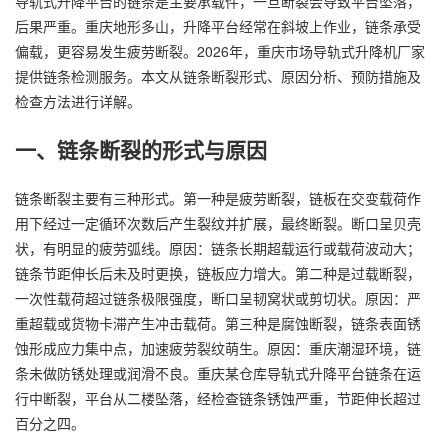
导轨式升降平台的链条是主要承载件，一旦断裂会导致平台坠落，
后果严重。重庆地形多山，升降平台经常在斜坡上作业，链条承受
偏载，更容易发生疲劳断裂。2026年，重庆市场导轨式升降机厂家
提供链条检测服务。本文从链条断裂形式、原因分析、预防措施及
检查方法进行详解。
一、链条断裂的形式与原因
链条断裂主要有三种形式。第一种是疲劳断裂，链板在交变载荷作
用下经过一定循环次数后产生裂纹并扩展，最终断裂。断口呈贝壳
状，有明显的疲劳弧线。原因：链条长期超载运行或载荷波动大；
链条节距伸长后未及时更换，链板应力增大。第二种是过载断裂，
一次性载荷超过链条极限强度，断口呈韧窝状或剪切状。原因：严
重超载或货物卡滞产生冲击载荷。第三种是腐蚀断裂，链条表面锈
蚀形成应力集中点，加速疲劳裂纹萌生。原因：重庆潮湿环境，链
条未做防锈处理或润滑不良。重庆某仓库导轨式升降平台链条在运
行中断裂，平台从二楼坠落，经检查链条锈蚀严重，节距伸长超过
百分之四。