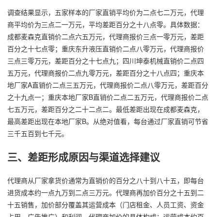
调查结果显示，五家样本的厂家直销平均价为二点七二万元，代理
商平均价为三点二一万元，平均差距百分之十八点零。具体数据：
成都麦森克直销价二点六五万元，代理商报价三点一零万元，差距
百分之十七点零；重庆东升液压直销价二点八零万元，代理商报价
三点三零万元，差距百分之十七点九；四川坤泰机械直销价二点四
五万元，代理商报价二点九零万元，差距百分之十八点四；重庆本
地厂家A直销价二点三五万元，代理商报价二点八零万元，差距百分
之十九点一；重庆本地厂家B直销价二点二五万元，代理商报价二点
七五万元，差距百分之二十二点二。最低差距出现在成都麦森克，
最高差距出现在本地厂家B。从绝对值看，每台通过厂家直销可节省
三千五百到七千元。
三、差距形成原因与渠道选择建议
代理商从厂家拿货价通常为直销价的百分之八十到八十五，即每台
进货成本约一点九万到二点三万元。代理商再加价百分之十五到二
十五销售，加价部分覆盖其运营成本（门店租金、人员工资、资金
占用、广告推广）和利润。代理商加价的具体构成：运营成本约百