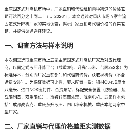
重庆固定式升降机市场中，厂家直销和代理经销两种渠道的价格差
距可达百分之十到二十五。2026年，本文通过对重庆市场五家主流
固定式升降机厂家的实地调查，揭示厂家直销与代理价格的真实差
距，并提供渠道选择建议。
一、调查方法与样本说明
本次调查选取重庆市场上五家主流固定式升降机厂家及对应代理
商，以固定式液压升降平台（载重2吨、升高1.5米、台面2×2米）为
标准样本，分别向厂家直销部门和代理商询价，获取裸机价（不含
运费安装）。为保证数据可比性，要求配置一致：钢材Q345B厚度
八毫米、进口NOK密封件、合资泵站、标配安全装置（防坠器、超
载限制器、双重限位）、热镀锌表面处理、皖南电机。五家样本包
括：成都麦森克、重庆东升液压、四川坤泰机械、重庆本地两家中
型厂家。
二、厂家直销与代理价格差距实测数据