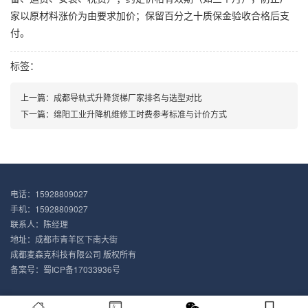
家以原材料涨价为由要求加价；保留百分之十质保金验收合格后支
付。
标签：
上一篇：
成都导轨式升降货梯厂家排名与选型对比
下一篇：
绵阳工业升降机维修工时费参考标准与计价方式
电话：15928809027
手机：15928809027
联系人：陈经理
地址：成都市青羊区下南大街
成都麦森克科技有限公司 版权所有
备案号：
蜀ICP备17033936号