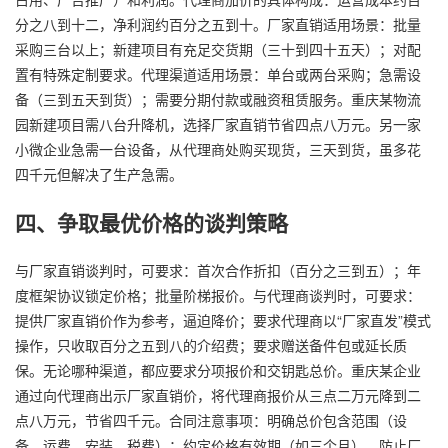
分之八到十二，净利润约百分之五到十。厂家直销适用场景：批量
采购三台以上；新建项目有充足交货期（三十到四十五天）；对配
置有特殊定制要求。代理渠道适用场景：单台或两台采购；急需设
备（三到五天到货）；需要分期付款或融资租赁服务。重庆某物流
园新建项目需八台升降机，选择厂家直销节省四点八万元。另一家
小微企业急需一台设备，从代理商处购买现货，三天到货，虽多花
四千元但解决了生产急需。
四、争取最优价格的谈判策略
与厂家直销谈判时，可要求：首次合作折扣（百分之三到五）；年
度框架协议锁定价格；批量阶梯报价。与代理商谈判时，可要求：
提供厂家直销价作为参考，逼迫降价；要求代理商以“厂家直发”模式
操作，只收取百分之五到八的介绍费；要求赠送备件包或延长质
保。无论哪种渠道，都应要求分项报价和交钥匙总价。重庆某企业
通过向代理商出示厂家直销价，将代理商报价从三点二万元降到二
点八万元，节省四千元。合同注意事项：明确总价包含范围（设
备、运费、安装、税费）；约定价格有效期（如三个月），防止厂