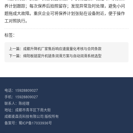
养计划跟踪；每次保养后拍照留存；发现异常及时处理，避免小问
题拖成大故障。重庆企业可将保养计划张贴在设备附近，便于操作
工对照执行。
标签：
上一篇：
成都升降机厂家售后响应速度量化考核与合同条款
下一篇：
绵阳板链提升机链条润滑方案与自动润滑系统选型
电话：15928809027
手机：15928809027
联系人：陈经理
地址：成都市青羊区下南大街
成都麦森克科技有限公司 版权所有
备案号：
蜀ICP备17033936号