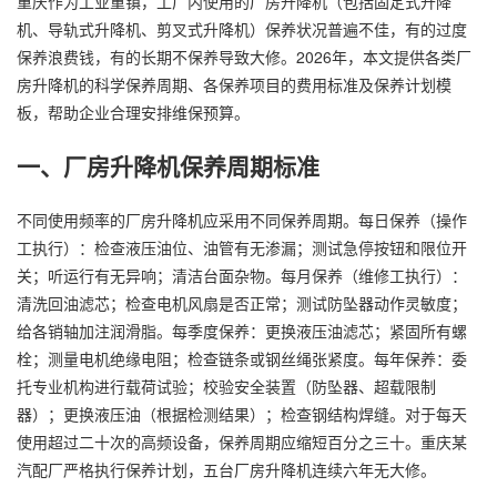
重庆作为工业重镇，工厂内使用的厂房升降机（包括固定式升降
机、导轨式升降机、剪叉式升降机）保养状况普遍不佳，有的过度
保养浪费钱，有的长期不保养导致大修。2026年，本文提供各类厂
房升降机的科学保养周期、各保养项目的费用标准及保养计划模
板，帮助企业合理安排维保预算。
一、厂房升降机保养周期标准
不同使用频率的厂房升降机应采用不同保养周期。每日保养（操作
工执行）：检查液压油位、油管有无渗漏；测试急停按钮和限位开
关；听运行有无异响；清洁台面杂物。每月保养（维修工执行）：
清洗回油滤芯；检查电机风扇是否正常；测试防坠器动作灵敏度；
给各销轴加注润滑脂。每季度保养：更换液压油滤芯；紧固所有螺
栓；测量电机绝缘电阻；检查链条或钢丝绳张紧度。每年保养：委
托专业机构进行载荷试验；校验安全装置（防坠器、超载限制
器）；更换液压油（根据检测结果）；检查钢结构焊缝。对于每天
使用超过二十次的高频设备，保养周期应缩短百分之三十。重庆某
汽配厂严格执行保养计划，五台厂房升降机连续六年无大修。