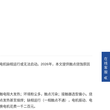
在
线
机缺相运行或无法启动。2026年，本文提供触点烧蚀原因
客
服
触电阻大发热；环境粉尘多，触点污染；接触器选型偏小。烧
点发热甚至熔焊；缺相运行（一相触点不通），电机振动、电
换电机花费一千二百元。