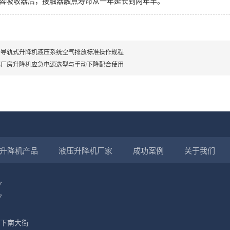
容吸收器后，接触器触点寿命从一年延长到两年半。
安导轨式升降机液压系统空气排放标准操作规程
都厂房升降机应急电源选型与手动下降配合使用
升降机产品
液压升降机厂家
成功案例
关于我们
7
7
下南大街