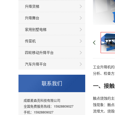
升降货梯
升降舞台
家用别墅电梯
传菜机
四轮移动升降平台
汽车升降平台
工业升降机的
分析、检查方
联系我们
一、接触
触点烧蚀的主
成都麦森克科技有限公司
蚀现象：触点
全国免费服务热线：15928809027
流增大、烧毁
手机：15928809027