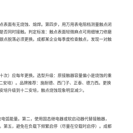
点表面有无烧蚀、熔焊。第四步，用万用表电阻档测量触点闭
是否同时接触。判定标准：触点表面轻微麻点可用细锉刀修磨
银点脱落必须更换。成都某企业每季度检查触点，发现一对触
十次）应每年更换。选型升级：原接触器容量偏小是烧蚀的重
2（十二安培）。品牌推荐：施耐德、西门子、正泰、德力西。更换
安培升级到十二安培，触点烧蚀现象明显减少。
收电弧能量。第二，使用固态继电器或软启动器代替接触器，
。第五，避免在负载下频繁启停（尽量在空载时启停）。成都