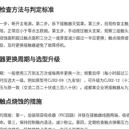
检查方法与判定标准
一步，断开主电源。第二步，拆下接触器灭弧罩。第三步，目视检查主触
阻，正常应小于零点五欧姆。第五步，手动按压触头支架，观察三组触头
烧蚀面积超过触点面积三分之一或厚度减少超过一半应更换；触点熔焊或
显，及时更换接触器避免了故障停机。
器更换周期与选型升级
期：一般使用三万到五万次或每两年更换一次；频繁启停（每小时超过三
时应选大一级。例如原型号CJX2-09（九安培），可升级为CJX2-1
压与原一致（交流二百二十伏或三百八十伏）。成都某企业将接触器从九
触点烧蚀的措施
的措施：第一，加装阻容吸收器（RC回路）并联在接触器线圈两端，吸
命。第三，保持控制箱内清洁，减少粉尘。第四，定期检查触点弹簧压力