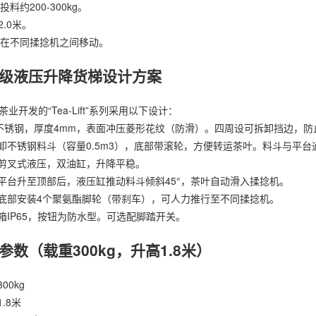
投料约200-300kg。
-2.0米。
：可在不同揉捻机之间移动。
级液压升降货梯设计方案
业开发的“Tea-Lift”系列采用以下设计：
04不锈钢，厚度4mm，表面冲压菱形花纹（防滑）。四周设可拆卸挡边，
拆卸不锈钢料斗（容量0.5m3），底部带滚轮，方便转运茶叶。料斗与平
：剪叉式液压，双油缸，升降平稳。
：平台升至顶部后，液压缸推动料斗倾斜45°，茶叶自动滑入揉捻机。
台底部安装4个聚氨酯脚轮（带刹车），可人力推行至不同揉捻机。
控箱IP65，按钮为防水型。可选配脚踏开关。
参数（载重300kg，升高1.8米）
00kg
.8米