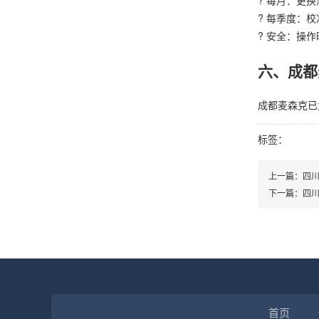
? 每月：更
? 每季度：
? 安全：操
六、成都
成都麦森克已
标签：
上一篇：
四
下一篇：
四
首页