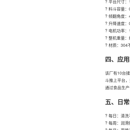
? 平台尺寸：1
? 料斗容量：
? 倾翻角度：4
? 升降速度：0.
? 电机功率：1
? 整机重量：约
? 材质：30
四、应用
该厂有10台
斗推上平台，
通过食品生产
五、日常
? 每日：清
? 每周：润