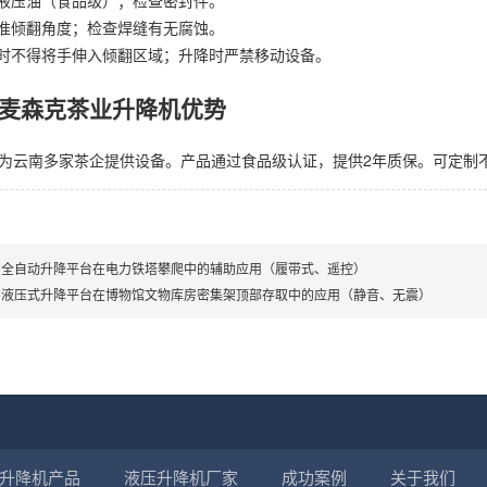
换液压油（食品级）；检查密封件。
校准倾翻角度；检查焊缝有无腐蚀。
作时不得将手伸入倾翻区域；升降时严禁移动设备。
麦森克茶业升降机优势
为云南多家茶企提供设备。产品通过食品级认证，提供2年质保。可定制
川全自动升降平台在电力铁塔攀爬中的辅助应用（履带式、遥控）
川液压式升降平台在博物馆文物库房密集架顶部存取中的应用（静音、无震）
升降机产品
液压升降机厂家
成功案例
关于我们