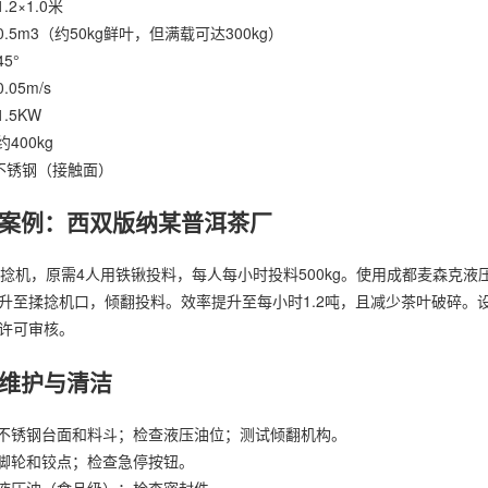
.2×1.0米
0.5m3（约50kg鲜叶，但满载可达300kg）
5°
05m/s
.5KW
400kg
4不锈钢（接触面）
案例：西双版纳某普洱茶厂
揉捻机，原需4人用铁锹投料，每人每小时投料500kg。使用成都麦森克
升至揉捻机口，倾翻投料。效率提升至每小时1.2吨，且减少茶叶破碎。设
许可审核。
维护与清洁
洗不锈钢台面和料斗；检查液压油位；测试倾翻机构。
滑脚轮和铰点；检查急停按钮。