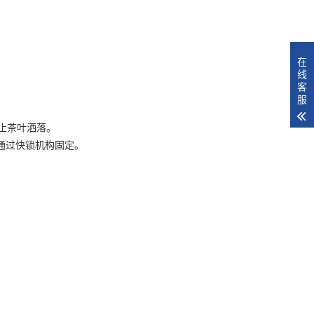
在
线
客
服
防止茶叶洒落。
台通过快锁机构固定。