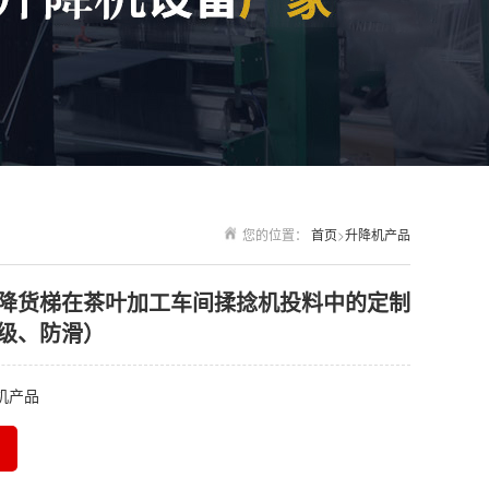
您的位置：
首页
>
升降机产品
降货梯在茶叶加工车间揉捻机投料中的定制
级、防滑）
机产品