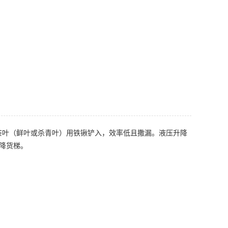
茶叶（鲜叶或杀青叶）用铁锹铲入，效率低且撒漏。液压升降
降货梯。