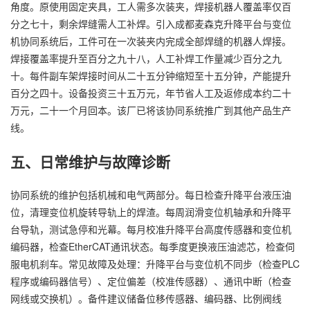
角度。原使用固定夹具，工人需多次装夹，焊接机器人覆盖率仅百
分之七十，剩余焊缝需人工补焊。引入成都麦森克升降平台与变位
机协同系统后，工件可在一次装夹内完成全部焊缝的机器人焊接。
焊接覆盖率提升至百分之九十八，人工补焊工作量减少百分之九
十。每件副车架焊接时间从二十五分钟缩短至十五分钟，产能提升
百分之四十。设备投资三十五万元，年节省人工及返修成本约二十
万元，二十一个月回本。该厂已将该协同系统推广到其他产品生产
线。
五、日常维护与故障诊断
协同系统的维护包括机械和电气两部分。每日检查升降平台液压油
位，清理变位机旋转导轨上的焊渣。每周润滑变位机轴承和升降平
台导轨，测试急停和光幕。每月校准升降平台高度传感器和变位机
编码器，检查EtherCAT通讯状态。每季度更换液压油滤芯，检查伺
服电机刹车。常见故障及处理：升降平台与变位机不同步（检查PLC
程序或编码器信号）、定位偏差（校准传感器）、通讯中断（检查
网线或交换机）。备件建议储备位移传感器、编码器、比例阀线