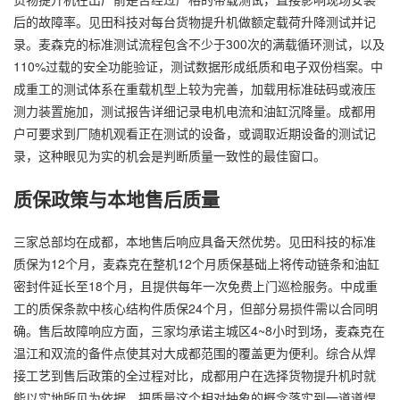
后的故障率。见田科技对每台货物提升机做额定载荷升降测试并记
录。麦森克的标准测试流程包含不少于300次的满载循环测试，以及
110%过载的安全功能验证，测试数据形成纸质和电子双份档案。中
成重工的测试体系在重载机型上较为完善，加载用标准砝码或液压
测力装置施加，测试报告详细记录电机电流和油缸沉降量。成都用
户可要求到厂随机观看正在测试的设备，或调取近期设备的测试记
录，这种眼见为实的机会是判断质量一致性的最佳窗口。
质保政策与本地售后质量
三家总部均在成都，本地售后响应具备天然优势。见田科技的标准
质保为12个月，麦森克在整机12个月质保基础上将传动链条和油缸
密封件延长至18个月，且提供每年一次免费上门巡检服务。中成重
工的质保条款中核心结构件质保24个月，但部分易损件需以合同明
确。售后故障响应方面，三家均承诺主城区4~8小时到场，麦森克在
温江和双流的备件点使其对大成都范围的覆盖更为便利。综合从焊
接工艺到售后政策的全过程对比，成都用户在选择货物提升机时就
能以实地所见为依据，把质量这个相对抽象的概念落实到一道道焊