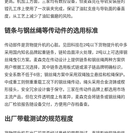
更高。机加工方面，三家均有数控设备，但麦森克在导轨安装座的
镗孔工序上使用了一次装夹完成，保证了油缸支座与导轨面的垂直
度，从工艺上减少了油缸偏磨的风险。
链条与钢丝绳等传动件的选用标准
传动部件是货物提升机的心脏。见田科技在2吨以下货物提升机中多
采用国内知名品牌起重链条，链轮齿面淬火处理，2吨以上可选择钢
丝绳曳引方案。麦森克在传动设计上提供链条和钢丝绳两种方案供
用户根据工况选择，其中链条选用板式链或滚子链品牌明确标识，
安全系数不低于6倍；钢丝绳方案中采用双绳独立悬挂和松绳保护。
中成重工则侧重重载工况下的钢丝绳传动，绳头采用合金浇铸或楔
形接头，安全冗余设计偏于保守。三家在传动件品牌上都选用市场
主流产品，但在文件透明度上有差异，麦森克会将链条或钢丝绳的
出厂检验报告随设备交付，方便用户存档备查。
出厂带载测试的规范程度
货物提升机在出厂前是否经过严格的带载测试，直接影响现场安装