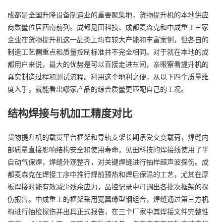
成都是全国升降设备制造业的重要聚集地，货物提升机的本地供应
商数量位居西南前列。成都见田科技、成都麦森克和中成重工三家
企业在货物提升机这一品类上均有较大产能和丰富案例，但各自的
制造工艺侧重点和质量控制标准并不完全相同。对于就在本地的成
都用户来说，最大的优势是可以直接走进车间，亲眼察看提升机的
真实制造过程和测试流程。利用这个地利之便，从以下四个质量维
度入手，就能看出哪家产品的综合质量更匹配自己的工况。
结构焊接与机加工精度对比
货物提升机的载货平台框架和导轨支架长期承受交变载荷，焊缝内
部质量直接影响结构安全和使用寿命。见田科技的焊接线使用了半
自动气保焊，焊缝外观整齐，对关键焊缝进行抽样超声波探伤。成
都麦森克在焊接工序中推行焊前预热和焊后保温的工艺，尤其在厚
板焊接时能有效减少残余应力，品控记录中可调出各批次框架的探
伤报告。中成重工的框架采用宽翼缘型钢组合，焊缝通过第三方机
构进行抽检探伤并出具正式报告，在三个厂家中其焊接文件完整性