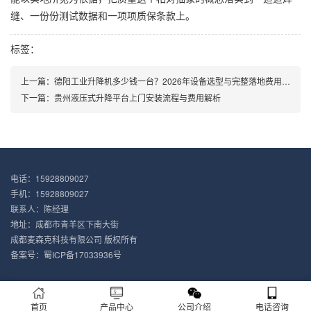
缝、一份份测试数据和一项项质保条款上。
标签：
上一篇：
德阳工业升降机多少钱一台？2026年设备选型与完整落地费用分析
下一篇：
贵州液压式升降平台上门安装流程与费用解析
电话：15928809027
手机：15928809027
联系人：陈经理
地址：成都市青羊区下南大街
成都麦森克科技有限公司 版权所有
备案号：
蜀ICP备17033936号
首页
产品中心
公司介绍
电话咨询