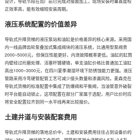
设计，导轨节段在出厂前已完成对接面加工，现场安装时垂直度校
正效率高，能有效缩短安装周期。
液压系统配置的价值差异
导轨式升降货梯的液压泵站和油缸是价格差异的核心来源。采用国
内一线品牌齿轮泵叠加式集成阀块的液压系统，比通用型泵阀贵
2000~5000元，但保压性能更好，内泄故障概率更低。油缸的缸筒
内壁经过绗磨处理、活塞杆镀硬铬，单支油缸价格比普通加工油缸
高出1000~3000元，在四川夏季潮湿环境下防锈蚀能力更强。液压
管路采用冷弯硬管配管工艺可减少接头数量和渗漏风险。麦森克在
导轨式货梯的标准配置中集成了防爆阀和平衡阀，当油管意外破裂
时平台能自动锁止，这项配置在部分厂家属于选配，用户比价时应
将安全配置拉齐到同一水平线再来比较报价。
土建井道与安装配套费用
导轨式升降货梯的落地总价中，土建和安装费用往往占到设备价的
25%~35%。地坑施工含开挖、钢筋和混凝土浇筑约1.5万~2.5万