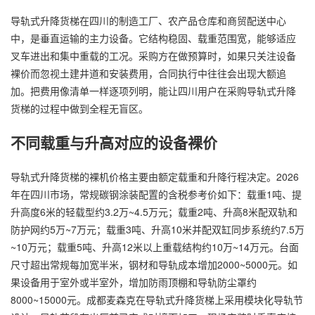
导轨式升降货梯在四川的制造工厂、农产品仓库和商贸配送中心
中，是垂直运输的主力设备。它结构稳固、载重范围宽，能够适应
叉车进出和集中重载的工况。采购方在做预算时，如果只关注设备
裸价而忽视土建井道和安装费用，合同执行中往往会出现大额追
加。把费用像清单一样逐项列明，能让四川用户在采购导轨式升降
货梯的过程中做到全程无盲区。
不同载重与升高对应的设备裸价
导轨式升降货梯的裸机价格主要由额定载重和升降行程决定。2026
年在四川市场，常规碳钢涂装配置的含税参考价如下：载重1吨、提
升高度6米的轻载型约3.2万~4.5万元；载重2吨、升高8米配双轨和
防护网约5万~7万元；载重3吨、升高10米并配双缸同步系统约7.5万
~10万元；载重5吨、升高12米以上重载结构约10万~14万元。台面
尺寸超出常规每加宽半米，钢材和导轨成本增加2000~5000元。如
果设备用于室外或半室外，增加防雨顶棚和导轨防尘罩约
8000~15000元。成都麦森克在导轨式升降货梯上采用模块化导轨节