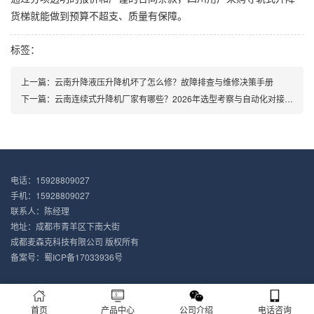
货梯就能做到预算不超支、质量有保障。
标签：
上一篇：
云南升降液压升降机坏了怎么修？故障排查与维修决策手册
下一篇：
云南连续式升降机厂家有哪些？2026年选型考察与自动化对接要点
电话：15928809027
手机：15928809027
联系人：陈经理
地址：成都市青羊区下南大街
成都麦森克科技有限公司 版权所有
备案号：
蜀ICP备17033936号
首页
产品中心
公司介绍
电话咨询