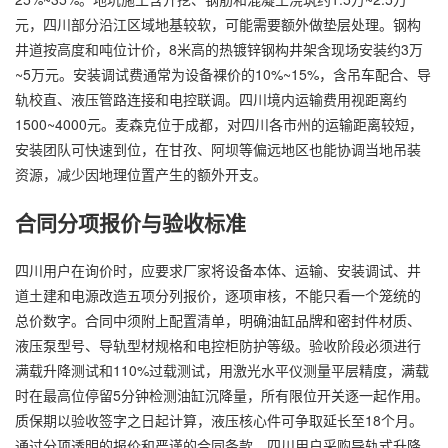
元，四川部分沿江区域地基较软，可能需要额外做垫层处理。钢构
井道按高度和吨位计价，8米高的热镀锌钢构井架含现场安装约3万
~5万元。安装调试费通常为设备裸价的10%~15%，含吊车配合、导
轨校直、液压管路连接和电控联调。四川境内运输费用视距离约
1500~4000元。麦森克位于成都，对四川各市州的运输距离较短，
安装团队可快速到位，在甘孜、阿坝等偏远地区也能协调当地吊装
资源，减少因地理位置产生的额外开支。
合同分项报价与验收标准
四川用户在询价时，应要求厂家将设备本体、运输、安装调试、井
道土建和电源改造五项分列报价，逐项审核，不能只看一个笼统的
总价数字。合同中须附上配置清单，明确油缸品牌和密封件材质、
液压泵型号、导轨型材规格和电控柜防护等级。验收阶段必须进行
满载升降测试和110%过载测试，用激光水平仪测量平层精度，满载
时在最高位停留5分钟检测油缸沉降量，所有限位开关逐一起作用。
质保期以验收签字之日起计算，液压核心件可争取延长至18个月。
通过分项透明的报价和严谨的合同条款，四川用户采购导轨式升降