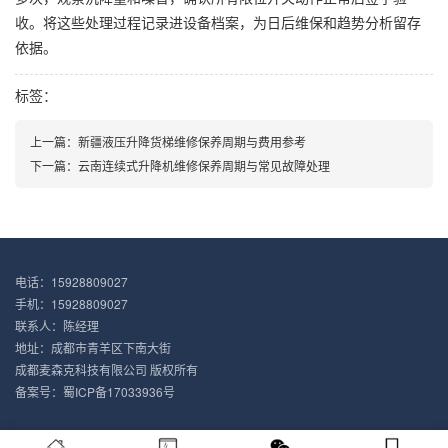
收。将这些处理过程记录进设备档案，为日后维保和趋势分析留存
依据。
标签：
上一篇：
新疆液压升降货梯维修保养周期与费用参考
下一篇：
云南连续式升降机维修保养周期与常见故障处理
电话：15928809027
手机：15928809027
联系人：陈经理
地址：成都市青羊区下南大街
成都麦森克科技有限公司 版权所有
备案号：
蜀ICP备17033936号