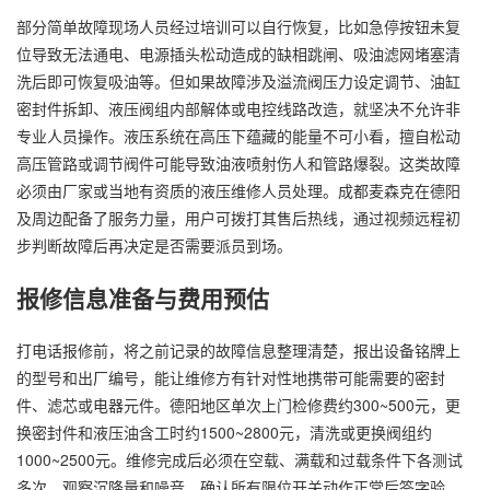
部分简单故障现场人员经过培训可以自行恢复，比如急停按钮未复
位导致无法通电、电源插头松动造成的缺相跳闸、吸油滤网堵塞清
洗后即可恢复吸油等。但如果故障涉及溢流阀压力设定调节、油缸
密封件拆卸、液压阀组内部解体或电控线路改造，就坚决不允许非
专业人员操作。液压系统在高压下蕴藏的能量不可小看，擅自松动
高压管路或调节阀件可能导致油液喷射伤人和管路爆裂。这类故障
必须由厂家或当地有资质的液压维修人员处理。成都麦森克在德阳
及周边配备了服务力量，用户可拨打其售后热线，通过视频远程初
步判断故障后再决定是否需要派员到场。
报修信息准备与费用预估
打电话报修前，将之前记录的故障信息整理清楚，报出设备铭牌上
的型号和出厂编号，能让维修方有针对性地携带可能需要的密封
件、滤芯或电器元件。德阳地区单次上门检修费约300~500元，更
换密封件和液压油含工时约1500~2800元，清洗或更换阀组约
1000~2500元。维修完成后必须在空载、满载和过载条件下各测试
多次，观察沉降量和噪音，确认所有限位开关动作正常后签字验