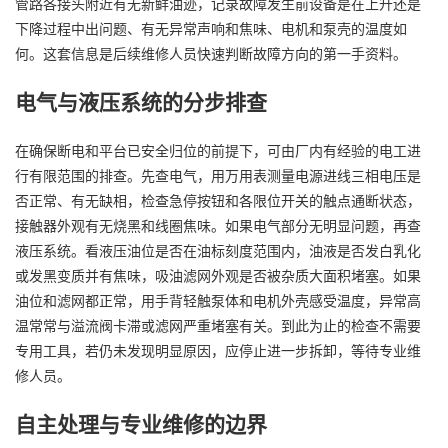
管路各接头附近有无新鲜油迹，记录故障发生前设备是在上升还是
下降过程中出问题、有无异常声响和焦味、电机和泵壳的温度如
何。这套信息是后续维修人员快速判断故障方向的第一手资料。
电气与液压系统的分步排查
在确保断电和平台已安全归位的前提下，可由厂内有经验的电工进
行有限范围的排查。先查电气，用万用表测量电源进线三相电压是
否正常、有无缺相，检查急停按钮和各限位开关的触点通断状态，
接触器外观有无烧黑和线圈焦味。如果电气部分无明显问题，再查
液压系统。看液压油位是否在油标刻度范围内，油液是否发白乳化
或发黑变质并有焦味，吸油滤网外观是否被杂质大面积堵塞。如果
油位和滤网都正常，用手背轻触泵体和电机外壳感受温度，异常高
温常常与溢流阀卡滞或滤网严重堵塞有关。到此为止的检查不需要
专用工具，若仍未发现明显原因，应停止进一步拆卸，等待专业维
修人员。
自主处理与专业维修的边界