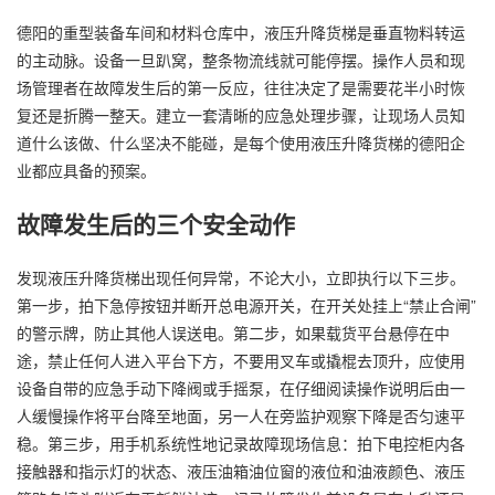
德阳的重型装备车间和材料仓库中，液压升降货梯是垂直物料转运
的主动脉。设备一旦趴窝，整条物流线就可能停摆。操作人员和现
场管理者在故障发生后的第一反应，往往决定了是需要花半小时恢
复还是折腾一整天。建立一套清晰的应急处理步骤，让现场人员知
道什么该做、什么坚决不能碰，是每个使用液压升降货梯的德阳企
业都应具备的预案。
故障发生后的三个安全动作
发现液压升降货梯出现任何异常，不论大小，立即执行以下三步。
第一步，拍下急停按钮并断开总电源开关，在开关处挂上“禁止合闸”
的警示牌，防止其他人误送电。第二步，如果载货平台悬停在中
途，禁止任何人进入平台下方，不要用叉车或撬棍去顶升，应使用
设备自带的应急手动下降阀或手摇泵，在仔细阅读操作说明后由一
人缓慢操作将平台降至地面，另一人在旁监护观察下降是否匀速平
稳。第三步，用手机系统性地记录故障现场信息：拍下电控柜内各
接触器和指示灯的状态、液压油箱油位窗的液位和油液颜色、液压