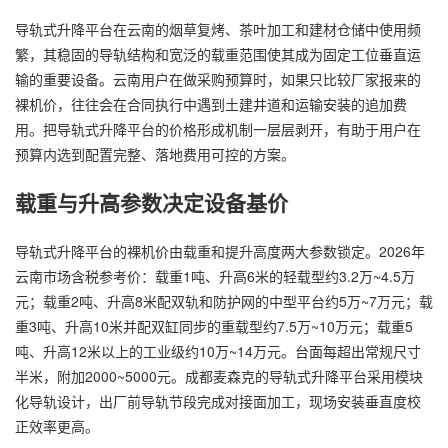
导轨式升降平台在云南的烟草复烤、茶叶加工和建材仓储中使用频
繁，其稳固的导轨结构和宽泛的载重范围使其成为固定工位垂直运
输的重要设备。云南用户在做采购预算时，如果只比较厂家报来的
裸机价，往往会在合同执行中遇到土建井道和运输安装的追加费
用。把导轨式升降平台的价格形成机制一层层剥开，有助于用户在
预算内选到配置完整、落地费用可控的方案。
载重与升高参数决定设备基价
导轨式升降平台的裸机价由载重和提升高度两大参数锁定。2026年
云南市场含税参考价：载重1吨、升高6米的轻载型约3.2万~4.5万
元；载重2吨、升高8米配双轨和防护网的中型平台约5万~7万元；载
重3吨、升高10米并配双缸同步的重载型约7.5万~10万元；载重5
吨、升高12米以上的工业级约10万~14万元。台面每超出常规尺寸
半米，附加2000~5000元。成都麦森克的导轨式升降平台采用模块
化导轨设计，出厂前导轨节段完成对接面加工，现场安装垂直度校
正效率更高。