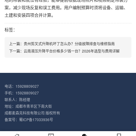
案，减少现场反复和误工费用。用户编制预算时须将设备、运输、
土建和安装四项合并计算。
标签：
上一篇：
贵州剪叉式升降机坏了怎么办？分级故障排查与维修指南
下一篇：
云南液压升降平台价格多少钱一台？2026年选型与费用详解
电话：15928809027
手机：15928809027
联系人：陈经理
地址：成都市青羊区下南大街
成都麦森克科技有限公司 版权所有
备案号：
蜀ICP备17033936号