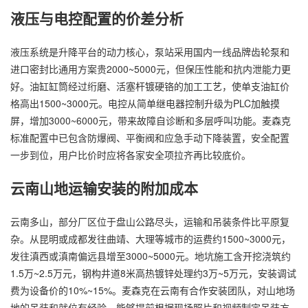
液压与电控配置的价差分析
液压系统是升降平台的动力核心，泵站采用国内一线品牌齿轮泵和
进口密封比通用方案贵2000~5000元，但保压性能和抗内泄能力更
好。油缸缸筒经过绗磨、活塞杆镀硬铬的加工工艺，使单支油缸价
格高出1500~3000元。电控从简单继电器控制升级为PLC加触摸
屏，增加3000~6000元，带来故障自诊断和多层呼叫功能。麦森克
标准配置中已包含防爆阀、平衡阀和应急手动下降装置，安全配置
一步到位，用户比价时应将各家安全项拉齐再比较底价。
云南山地运输安装的附加成本
云南多山，部分厂区位于盘山公路尽头，运输和吊装条件比平原复
杂。从昆明或成都发往曲靖、大理等城市的运费约1500~3000元，
发往滇西或滇南偏远县增至3000~5000元。地坑施工含开挖浇筑约
1.5万~2.5万元，钢构井道8米高热镀锌处理约3万~5万元，安装调试
费为设备价的10%~15%。麦森克在云南有合作安装团队，对山地场
地的吊装和就位有经验，能够提前根据现场照片和视频制定吊装方