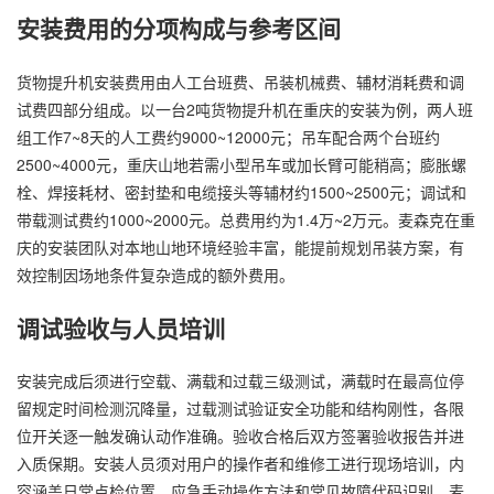
安装费用的分项构成与参考区间
货物提升机安装费用由人工台班费、吊装机械费、辅材消耗费和调
试费四部分组成。以一台2吨货物提升机在重庆的安装为例，两人班
组工作7~8天的人工费约9000~12000元；吊车配合两个台班约
2500~4000元，重庆山地若需小型吊车或加长臂可能稍高；膨胀螺
栓、焊接耗材、密封垫和电缆接头等辅材约1500~2500元；调试和
带载测试费约1000~2000元。总费用约为1.4万~2万元。麦森克在重
庆的安装团队对本地山地环境经验丰富，能提前规划吊装方案，有
效控制因场地条件复杂造成的额外费用。
调试验收与人员培训
安装完成后须进行空载、满载和过载三级测试，满载时在最高位停
留规定时间检测沉降量，过载测试验证安全功能和结构刚性，各限
位开关逐一触发确认动作准确。验收合格后双方签署验收报告并进
入质保期。安装人员须对用户的操作者和维修工进行现场培训，内
容涵盖日常点检位置、应急手动操作方法和常见故障代码识别。麦