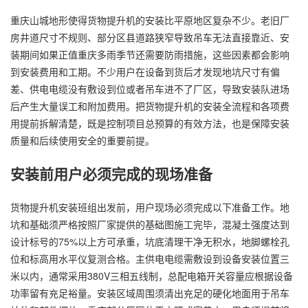
重庆山城地形使得货物提升机的安装比平原地区复杂不少。老旧厂
房井道尺寸不规则、部分区县道路狭窄导致吊车无法直接靠近、安
装期间如果正值重庆多雨季节还需要防雨措施，这些因素都会影响
到安装费用和工期。不少用户在设备到货后才发现地坑尺寸有偏
差、供电电缆没有敷设到位或者吊车进不了厂区，导致安装队进场
后产生大量误工和附加费用。把货物提升机的安装全流程和各项费
用提前拆解清楚，既是控制项目总预算的有效方法，也是保障安装
质量和后续使用安全的重要前提。
安装前用户必须完成的现场准备
货物提升机安装班组出发前，用户现场必须完成以下准备工作。地
坑和基础须严格按照厂家提供的基础图施工完毕，混凝土强度达到
设计标号的75%以上方可承重，坑底清理干净无积水，地脚螺栓孔
位和标高用水平仪复测合格。主供电电缆需敷设到设备安装位置三
米以内，通常采用380V三相五线制，总配电箱开关容量应根据设备
功率留有充足裕量。安装区域周围须清出充足的硬化地面用于吊车