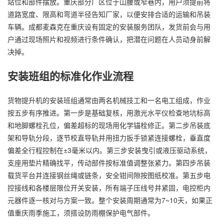
站位和部件摆放。重庆部分厂区位于山腰或窄巷内，用户须提前将
道路宽度、限高和弯道半径告知厂家，以便安排合适的运输和吊装
车辆。成都麦森克在重庆设有固定的安装服务团队，发货前会与用
户通过现场照片和视频进行条件确认，把潜在问题在人员动身前解
决掉。
安装班组的标准化作业流程
货物提升机的安装班组通常由两名机械技工和一名电工组成，作业
按五步有序推进。第一步是基础复核，用激光水平仪检查地坑标高
和地脚螺栓孔位，偏差超标的现场用化学锚栓修正。第二步吊装底
架和导轨分段，逐节校直导轨并用扭力扳手锁紧连接螺栓，垂直度
偏差全行程控制在±3毫米以内。第三步安装曳引或液压驱动系统，
支座用垫片精确找平，传动部件按标准值调整张紧力。第四步吊装
载货平台并连接钢丝绳或链条，安全钳间隙按图纸校准。第五步电
控接线和各楼层限位开关安装，所有端子压线号并紧固，电控柜内
元器件逐一核对与方案一致。整个安装周期通常为7~10天，如果正
值重庆雨季施工，须搭设防雨棚保护电气部件。