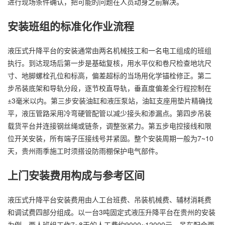
进行现场条件确认，把可能的问题在人员动身之前解决。
安装班组的标准化作业流程
液压式升降平台的安装通常由两名机械技工和一名电工组成的班组
执行。到达现场后第一步是基础复核，用水平仪和卷尺检查地坑尺
寸、地脚螺栓孔位和标高，偏差超标的当场用化学锚栓修正。第二
步吊装底架和导轨分段，逐节校直导轨，垂直度偏差全行程控制在
±3毫米以内。第三步安装油缸和液压泵站，油缸支座用垫片精确找
平，液压管路采用冷弯硬管配管以减少接头和渗漏点。第四步吊装
载货平台并连接钢丝绳或链条，调整张紧力。第五步电控接线和限
位开关安装，所有端子压接线号并紧固。整个安装周期一般为7~10
天，贵州雨季施工时须搭设防雨棚保护电气部件。
上门安装费用构成与参考区间
液压式升降平台安装费用由人工台班费、吊装机械费、辅材消耗费
和调试费四部分组成。以一台3吨固定式液压升降平台在贵州的安装
为例，两人班组工作7~8天的人工费约9000~12000元，吊车配合两