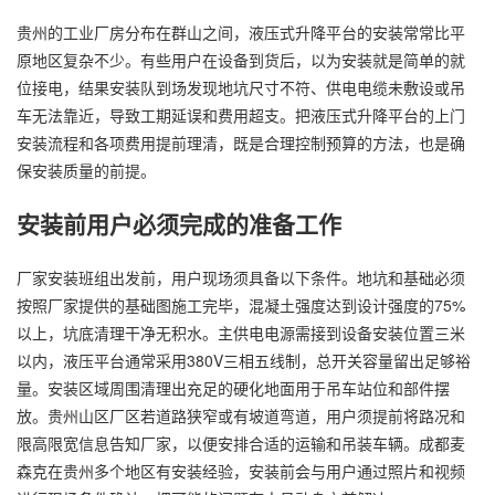
贵州的工业厂房分布在群山之间，液压式升降平台的安装常常比平
原地区复杂不少。有些用户在设备到货后，以为安装就是简单的就
位接电，结果安装队到场发现地坑尺寸不符、供电电缆未敷设或吊
车无法靠近，导致工期延误和费用超支。把液压式升降平台的上门
安装流程和各项费用提前理清，既是合理控制预算的方法，也是确
保安装质量的前提。
安装前用户必须完成的准备工作
厂家安装班组出发前，用户现场须具备以下条件。地坑和基础必须
按照厂家提供的基础图施工完毕，混凝土强度达到设计强度的75%
以上，坑底清理干净无积水。主供电电源需接到设备安装位置三米
以内，液压平台通常采用380V三相五线制，总开关容量留出足够裕
量。安装区域周围清理出充足的硬化地面用于吊车站位和部件摆
放。贵州山区厂区若道路狭窄或有坡道弯道，用户须提前将路况和
限高限宽信息告知厂家，以便安排合适的运输和吊装车辆。成都麦
森克在贵州多个地区有安装经验，安装前会与用户通过照片和视频