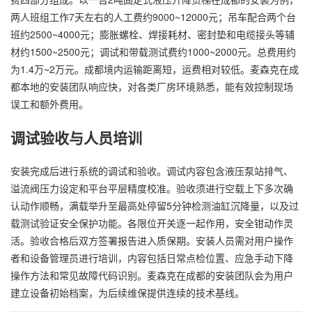
两人班组工作7天左右的人工费约9000~12000元；吊车配合两个台
班约2500~4000元；膨胀螺栓、焊接耗材、密封垫和电缆接头等辅
材约1500~2500元；调试和带载测试费约1000~2000元。总费用约
为1.4万~2万元。成都境内运输距离短，运费相对较低。麦森克在成
都本地的安装团队响应快，对各类厂房环境熟悉，能有效控制现场
误工和额外费用。
调试验收与人员培训
安装完成后进行系统的调试和验收。调试内容包含液压泵站排气、
溢流阀压力设定和平台平层精度校准。验收须进行空载上下多次确
认动作顺畅，满载举升至最高处停留5分钟检测油缸沉降量，以及过
载测试验证安全保护功能。各限位开关逐一起作用，安全钳动作灵
活。验收合格后双方签署报告进入质保期。安装人员需对用户操作
者和设备管理员进行培训，内容包括日常点检位置、应急手动下降
操作方法和常见故障代码识别。麦森克在成都的安装团队会为用户
建立设备初始档案，为后续维保提供连续的技术基线。