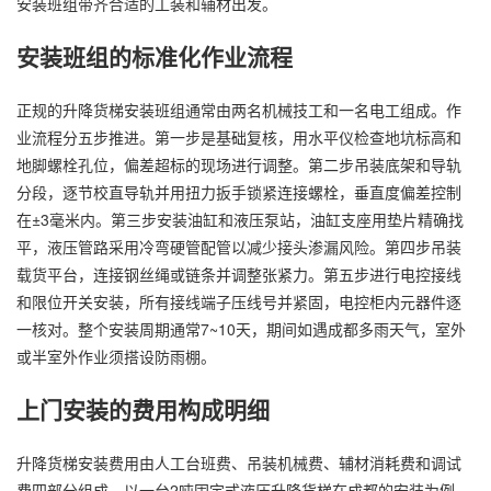
安装班组带齐合适的工装和辅材出发。
安装班组的标准化作业流程
正规的升降货梯安装班组通常由两名机械技工和一名电工组成。作
业流程分五步推进。第一步是基础复核，用水平仪检查地坑标高和
地脚螺栓孔位，偏差超标的现场进行调整。第二步吊装底架和导轨
分段，逐节校直导轨并用扭力扳手锁紧连接螺栓，垂直度偏差控制
在±3毫米内。第三步安装油缸和液压泵站，油缸支座用垫片精确找
平，液压管路采用冷弯硬管配管以减少接头渗漏风险。第四步吊装
载货平台，连接钢丝绳或链条并调整张紧力。第五步进行电控接线
和限位开关安装，所有接线端子压线号并紧固，电控柜内元器件逐
一核对。整个安装周期通常7~10天，期间如遇成都多雨天气，室外
或半室外作业须搭设防雨棚。
上门安装的费用构成明细
升降货梯安装费用由人工台班费、吊装机械费、辅材消耗费和调试
费四部分组成。以一台2吨固定式液压升降货梯在成都的安装为例，