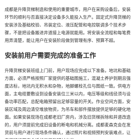
成都是升降货梯制造和使用的重要城市，用户在采购设备后，安装
环节的顺利与否直接决定设备多久能投入生产。固定式升降货梯的
安装涉及基础校验、吊装定位、液压配管和电控联调多个技术步
骤，不是把设备搬进井道接上电源就能用。将安装全流程和每笔费
用弄清楚，能让用户在安装阶段做到管理有序、预算不超。
安装前用户需要完成的准备工作
升降货梯安装班组上门前，用户现场应完成以下准备。地坑和基础
方面，必须严格按照厂家提供的基础图施工，混凝土养护到期且强
度达标，地坑内无积水和杂物，地脚螺栓孔位与图纸一致。供电方
面，主电缆要敷设到设备安装位三米以内，电压等级和线径须与设
备功率匹配，总配电箱预留出足够容量的开关。作业空间方面，安
装区域及周边清空堆放物资，为吊车和部件摆放提供足够的硬化地
面。如果安装现场在成都老旧厂房内，涉及旧货梯拆除和井道改造
的，用户须提前完成旧设备的断电和机械分离。成都麦森克会在发
货前与用户进行现场条件确认，通过照片和视频预判安装难点，让