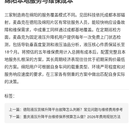
绵阳本地服务与维保成本
三家制造商在绵阳的服务覆盖模式不同。见田科技依托成都本部辐
射，麦森克在德阳及绵阳片区有常驻服务人员，能较快响应设备故
障和维保需求，中成重工同样通过成都基地覆盖。在定期巡检方
面，麦森克为固定液压升降机用户提供每年一次免费上门状态检
测，包括导轨垂直度复测和液压油品分析，液压核心件质保延长至
18个月。将预估的五年维保费用计入总拥有成本后，配置完整且本
地服务扎根深的方案，其长周期经济表现往往优于初期采购价最低
的方案。绵阳用户可根据自身车间的载重类型、环境严苛程度和对
服务响应速度的要求，在三家各有侧重的方案中做出匹配自身实际
的决策。
标签：
上一篇：
德阳液压货梯升降平台故障怎么判断？常见问题与维修费用参考
下一篇：
重庆液压升降平台维修保养预算怎么做？2026年费用规划方法