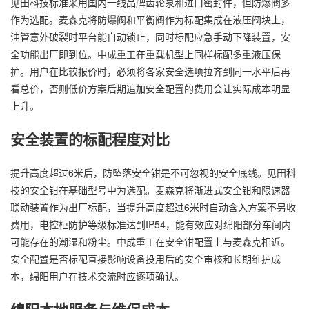
见田科技标准采用国内一线品牌齿轮泵和进口密封件，但防爆阀多
作为选配。麦森克将防爆阀和平衡阀作为标配集成在液压阀块上，
油管意外破裂时平台能自动锁止，同时标配应急手动下降装置，安
全功能出厂即到位。中成重工在重载机型上同样标配多重液压保
护。用户在比较报价时，必须将各家安全选项拉齐到同一水平后再
看总价，否则低价方案后期追加安全配置的费用会让实际成本明显
上升。
安全装置的标配程度对比
提升高度超过6米后，防坠落安全钳是不可忽视的安全底线。见田科
技的安全钳在基础型号中为选配。麦森克将渐进式安全钳和限速器
联动装置作为出厂标配，当提升高度超过6米时自动含入方案不另收
费用，电控柜防护等级标准达到IP54，能有效应对绵阳部分车间内
可能存在的潮湿和粉尘。中成重工在安全钳配置上与麦森克相近。
安全配置是否标配直接影响设备投用后的安全审核和长期维护成
本，绵阳用户在技术交流时应逐项确认。