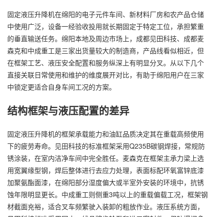
固定液压升降机在绵阳的电子元件车间、新材料厂房和农产品仓储
中使用广泛，设备一经验收投用就长期固定于特定工位，承担繁重
的垂直输送任务。绵阳本地及周边市场上，成都见田科技、成都麦
森克和中成重工是三家出货量较大的制造商，产品线看似相近，但
在框架工艺、液压安全配置和服务纵深上有明显分叉。从以下几个
直接关联日常使用和维护的维度展开对比，有助于绵阳用户在三家
中锁定更适合自身车间工况的方案。
结构框架与液压配置的差异
固定液压升降机的框架承载能力和油缸品质决定其在重载高频使用
下的疲劳寿命。见田科技的标准框架采用Q235B碳钢焊接，常规防
锈涂装，在室内洁净车间中完全胜任。麦森克在框架主承力梁上选
用宽翼缘型钢，焊后整体进行去应力处理，表面标配环氧富锌底漆
加聚氨酯面漆，在绵阳部分湿度偏大或半室外安装的环境中，抗锈
蚀年限明显更长。中成重工则侧重3吨以上的重载偏载工况，框架钢
材截面充裕，适合叉车频繁驶入装卸的粗放作业。液压系统方面，