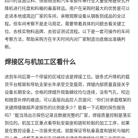
四川的食品饮料、快递物流和汽车零部件等行业大量使用链条式升
降机进行托盘和料箱的垂直转运。用户在采购时最大的优势是可以
走进本地或周边厂家的车间，亲眼观察设备从钢板到成品的全过
程。但车间考察不是走马观花，需要带着具体的问题去看关键工
位、去核实物料品牌、去验证测试流程。以下是一套可操作的车间
考察方法，帮助采购方在半天时间内对厂家制造功底做出准确判
断。
焊接区与机加工区看什么
进到车间后第一个停留的区域应该是焊接工位。链条式升降机的载
货平台框架和导轨支架长年承受交变载荷，焊缝内部质量直接关乎
设备长期安全。合格的焊缝外观鱼鳞纹均匀连续，没有气孔、咬边
和随意补焊的痕迹。可以直接向品控人员提问：“你们对承载框架的
关键焊缝做超声波探伤的比例是多少？能看一下近期的探伤报告
吗？”能当场出示探伤记录且数据完整的厂家，焊接质量控制是落实
到位的。机加工区重点看导轨安装座和链轮轮毂的加工工序，如果
是在数控设备上一次装夹完成，就能保证导轨垂直度和链轮与轴的
同心度。成都麦森克的车间焊接关键承载焊缝执行第三方探伤抽