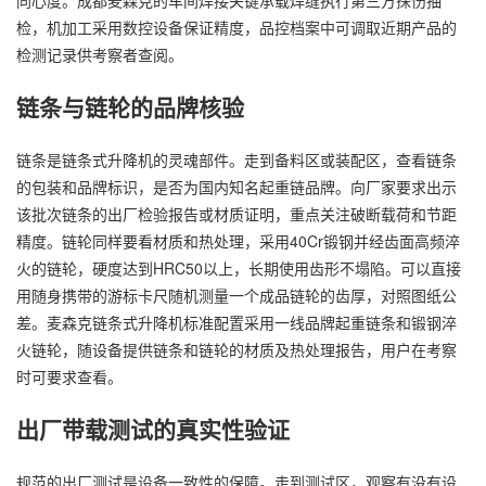
检，机加工采用数控设备保证精度，品控档案中可调取近期产品的
检测记录供考察者查阅。
链条与链轮的品牌核验
链条是链条式升降机的灵魂部件。走到备料区或装配区，查看链条
的包装和品牌标识，是否为国内知名起重链品牌。向厂家要求出示
该批次链条的出厂检验报告或材质证明，重点关注破断载荷和节距
精度。链轮同样要看材质和热处理，采用40Cr锻钢并经齿面高频淬
火的链轮，硬度达到HRC50以上，长期使用齿形不塌陷。可以直接
用随身携带的游标卡尺随机测量一个成品链轮的齿厚，对照图纸公
差。麦森克链条式升降机标准配置采用一线品牌起重链条和锻钢淬
火链轮，随设备提供链条和链轮的材质及热处理报告，用户在考察
时可要求查看。
出厂带载测试的真实性验证
规范的出厂测试是设备一致性的保障。走到测试区，观察有没有设