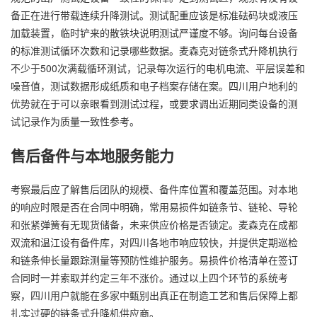
备正在进行带载连续升降测试。测试配重应该是标准砝码块或液压
加载装置，临时铲来的散铁块说明测试严谨度不够。询问每台设备
的标准测试循环次数和记录哪些数据。麦森克对链条式升降机执行
不少于500次满载循环测试，记录每次运行的电机电流、平层误差和
噪音值，测试数据形成纸质和电子档案存储在案。四川用户地利的
优势就在于可以亲眼看到测试过程，或要求调出近期同类设备的测
试记录作为质量一致性参考。
售后备件与本地服务能力
考察最后应了解售后团队的规模、备件库位置和覆盖范围。对本地
的响应时限是否在合同中明确，常用易损件如链条节、链轮、导轮
和张紧弹簧有无现货储备，未来供应价格是否锁定。麦森克在成都
双流和温江设有备件库，对四川各地市响应较快，并提供定期巡检
和链条伸长量跟踪测量等预防性维护服务。易损件价格清单在签订
合同时一并索取并约定三年不涨价。通过以上四个环节的系统考
察，四川用户就能在多家中甄别出真正在制造工艺和售后保障上都
扎实过硬的链条式升降机供应商。