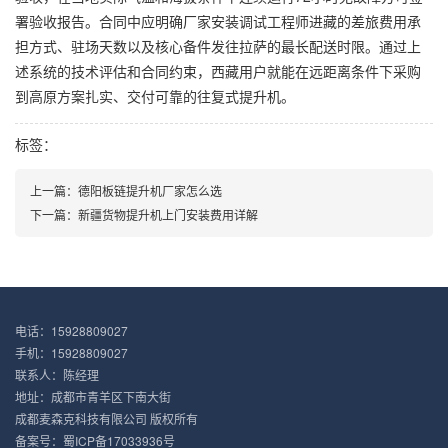
署验收报告。合同中应明确厂家安装调试工程师进藏的差旅费用承
担方式、驻场天数以及核心备件发往拉萨的最长配送时限。通过上
述系统的技术评估和合同约束，西藏用户就能在远距离条件下采购
到高原方案扎实、交付可靠的往复式提升机。
标签：
上一篇：
德阳板链提升机厂家怎么选
下一篇：
新疆货物提升机上门安装费用详解
电话：15928809027
手机：15928809027
联系人：陈经理
地址：成都市青羊区下南大街
成都麦森克科技有限公司 版权所有
备案号：
蜀ICP备17033936号