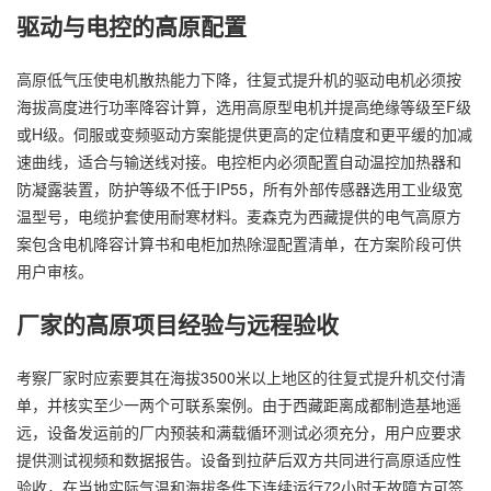
驱动与电控的高原配置
高原低气压使电机散热能力下降，往复式提升机的驱动电机必须按
海拔高度进行功率降容计算，选用高原型电机并提高绝缘等级至F级
或H级。伺服或变频驱动方案能提供更高的定位精度和更平缓的加减
速曲线，适合与输送线对接。电控柜内必须配置自动温控加热器和
防凝露装置，防护等级不低于IP55，所有外部传感器选用工业级宽
温型号，电缆护套使用耐寒材料。麦森克为西藏提供的电气高原方
案包含电机降容计算书和电柜加热除湿配置清单，在方案阶段可供
用户审核。
厂家的高原项目经验与远程验收
考察厂家时应索要其在海拔3500米以上地区的往复式提升机交付清
单，并核实至少一两个可联系案例。由于西藏距离成都制造基地遥
远，设备发运前的厂内预装和满载循环测试必须充分，用户应要求
提供测试视频和数据报告。设备到拉萨后双方共同进行高原适应性
验收，在当地实际气温和海拔条件下连续运行72小时无故障方可签