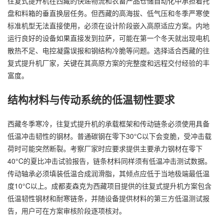
往复式提升机在西藏的快递物流和农畜产品仓储自动化中承担着托
盘和料箱的垂直换层任务。但西藏的高海拔、低气压和冬季严寒使
标准机型无法直接使用，必须在设计阶段嵌入高原适应方案。内地
运行良好的设备如果直接发到拉萨，可能在第一个冬天就出现电机
散热不足、电控凝露误报和钢结构冷脆等问题。选择适合西藏的往
复式提升机厂家，关键在其高原方案的完整度和远程交付经验的丰
富度。
结构材料与传动系统的低温韧性要求
西藏冬季寒冷，往复式提升机的承载框架和传动链条必须使用具备
低温冲击韧性的钢材。普通碳钢在零下30°C以下会变脆，受冲击载
荷时可能突然断裂。考察厂家时应要求提供主要承力钢材在零下
40°C的夏比冲击试验报告，链条材料同样须有低温冲击测试数据。
传动轴承必须填装低温合成润滑脂，其倾点应低于当地极端最低温
度10°C以上。成都麦森克为西藏项目提供的往复式提升机方案包含
低温韧性钢材和耐寒链条，并随设备提供材料的第三方低温测试报
告，用户可在方案审核阶段逐项核对。