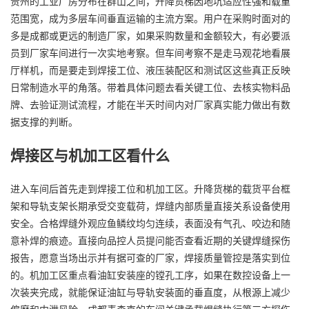
贵州的工业厂房分布在群山之间，升降货梯因地坑适应性强和载重
范围宽，成为多层车间垂直运输的主流方案。用户在采购时面对的
多是成都或更远的制造厂家，如果采购数量和金额较大，有必要派
员到厂家车间进行一次实地考察。但车间考察不是走马观花地看展
厅样机，而是要走到焊接工位、液压装配区和测试区这些真正反映
日常制造水平的角落。带着具体问题去看关键工位、去核实物料品
牌、去验证测试流程，才能在半天时间内对厂家真实能力做出有数
据支撑的判断。
焊接区与机加工区看什么
进入车间后首先走到焊接工位和机加工区。升降货梯的载货平台框
架和导轨支架长期承受交变载荷，焊缝内部质量直接关系设备使用
安全。合格焊缝外观应鱼鳞纹均匀连续，表面没有气孔、咬边和随
意补焊的痕迹。直接向品控人员提问能否查看近期的关键焊缝探伤
报告，愿意当场出示并有据可查的厂家，焊接质量管控是落实到位
的。机加工区重点看油缸安装座的镗孔工序，如果在数控设备上一
次装夹完成，就能保证油缸与导轨安装面的垂直度，从根源上减少
偏磨和内泄风险。成都麦森克的车间关键承载焊缝执行第三方探伤