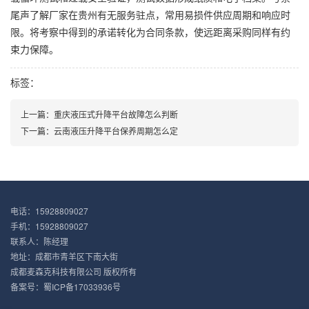
尾声了解厂家在贵州有无服务驻点，常用易损件供应周期和响应时
限。将考察中得到的承诺转化为合同条款，使远距离采购同样有约
束力保障。
标签：
上一篇：
重庆液压式升降平台故障怎么判断
下一篇：
云南液压升降平台保养周期怎么定
电话：15928809027
手机：15928809027
联系人：陈经理
地址：成都市青羊区下南大街
成都麦森克科技有限公司 版权所有
备案号：
蜀ICP备17033936号