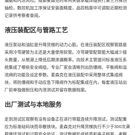
抽检，数控机加工序保证安装面精度，品控档案中可调取近期检测
记录供考察者查阅。
液压装配区与管路工艺
液压泵站和油缸是升降货梯的动力心脏。在液压装配区观察管路是
采用冷弯硬管为主还是大量使用软管。冷弯硬管配管能大幅减少接
头数量，从根源上降低后期渗漏概率。向技术主管提问标准液压系
统集成了哪些安全阀组，专业厂家会清晰列出防爆阀、平衡阀和溢
流阀的功能及设定参数。麦森克在液压装配中采用整体式集成阀
块，将防爆阀和手动应急下降阀作为标配集成在内，每套液压站出
厂前单独做耐压和内泄测试并留存数据档案。
出厂测试与本地服务
走到测试区观察有没有设备正在进行带载连续升降测试，测试配重
应为标准砝码块而非散铁块。麦森克对升降货梯执行不少于300次满
载循环测试和过载安全验证，测试数据形成纸质和电子档案。考察