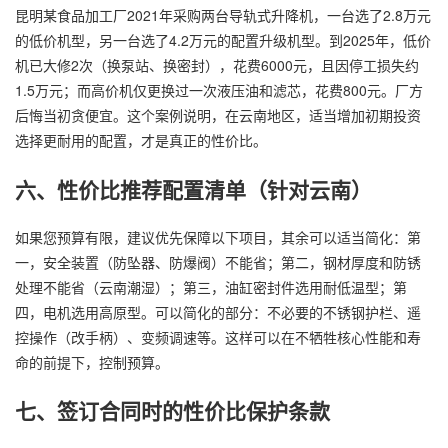
昆明某食品加工厂2021年采购两台导轨式升降机，一台选了2.8万元
的低价机型，另一台选了4.2万元的配置升级机型。到2025年，低价
机已大修2次（换泵站、换密封），花费6000元，且因停工损失约
1.5万元；而高价机仅更换过一次液压油和滤芯，花费800元。厂方
后悔当初贪便宜。这个案例说明，在云南地区，适当增加初期投资
选择更耐用的配置，才是真正的性价比。
六、性价比推荐配置清单（针对云南）
如果您预算有限，建议优先保障以下项目，其余可以适当简化：第
一，安全装置（防坠器、防爆阀）不能省；第二，钢材厚度和防锈
处理不能省（云南潮湿）；第三，油缸密封件选用耐低温型；第
四，电机选用高原型。可以简化的部分：不必要的不锈钢护栏、遥
控操作（改手柄）、变频调速等。这样可以在不牺牲核心性能和寿
命的前提下，控制预算。
七、签订合同时的性价比保护条款