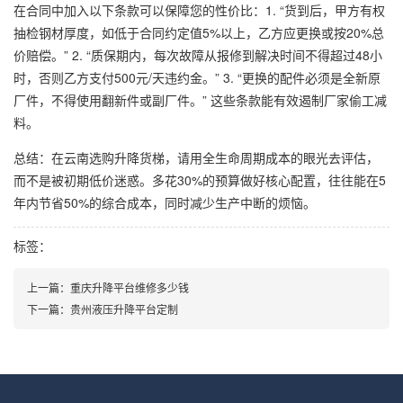
在合同中加入以下条款可以保障您的性价比：1. “货到后，甲方有权
抽检钢材厚度，如低于合同约定值5%以上，乙方应更换或按20%总
价赔偿。” 2. “质保期内，每次故障从报修到解决时间不得超过48小
时，否则乙方支付500元/天违约金。” 3. “更换的配件必须是全新原
厂件，不得使用翻新件或副厂件。” 这些条款能有效遏制厂家偷工减
料。
总结：在云南选购升降货梯，请用全生命周期成本的眼光去评估，
而不是被初期低价迷惑。多花30%的预算做好核心配置，往往能在5
年内节省50%的综合成本，同时减少生产中断的烦恼。
标签：
上一篇：
重庆升降平台维修多少钱
下一篇：
贵州液压升降平台定制