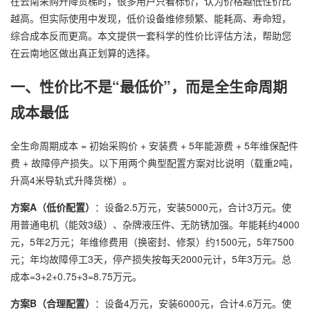
在云南采购升降货梯时，很多用户只看标价，认为价格越低性价比
越高。但实际使用中发现，低价设备维修频繁、能耗高、寿命短，
综合成本反而更高。本文提供一套科学的性价比评估方法，帮助您
在云南地区做出真正划算的选择。
一、性价比不是“最低价”，而是全生命周期
成本最低
全生命周期成本 = 初始采购价 + 安装费 + 5年能源费 + 5年维保配件
费 + 故障停产损失。以下用两个典型配置方案对比说明（载重2吨，
升高4米导轨式升降货梯）。
方案A（低价配置）
：设备2.5万元，安装5000元，合计3万元。使
用普通电机（能效3级）、杂牌液压件、无防锈加强。年能耗约4000
元，5年2万元；年维修费用（换密封、修泵）约1500元，5年7500
元；年均故障停工3天，停产损失按每天2000元计，5年3万元。总
成本=3+2+0.75+3=8.75万元。
方案B（合理配置）
：设备4万元，安装6000元，合计4.6万元。使