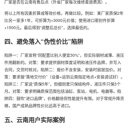
厂家是否在云南有售后点（外省厂家每次维修差旅费高）。
将以上所有因素折算成等效价格，再做比较。例如：某厂家质保2年
比另一家多1年，可折算为+3000元价值；使用进口密封件折算
+1500元。最后得到“调整后总价”，选择最低的。
四、避免落入“伪性价比”陷阱
陷阱一：厂家宣称“同配置比别人便宜30%”，但实际钢材减薄、液压
件用翻新的。对策：要求提供钢材厚度证明和液压件品牌，并写入
合同，交货时核对。陷阱二：报价不含安装，安装时层层加价。对
策：要求报“落地交付价”（设备+运到云南指定地点+安装调试好）。
陷阱三：厂家说“质保5年”，但细则里只保结构件，液压件只保3个
月。对策：要求明确质保范围包括油缸、泵站、电机、电器等。陷
阱四：鼓吹“进口品牌”，价格翻倍但性能提升有限。对于常规升降货
梯，国产成熟品牌性价比远高于进口。
五、云南用户实际案例