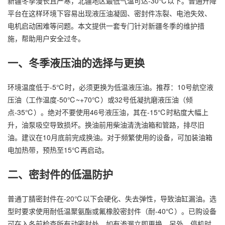
新疆冬季漫长且严寒，北疆地区最低气温可达-30℃以下。普通升降
平台在这样环境下容易出现液压油凝固、密封件冻裂、电池失效、
电机启动困难等问题。本文提供一套专门针对新疆冬季的维护措
施，帮助用户安全过冬。
一、冬季液压油的选择与更换
环境温度低于-5℃时，必须更换为低温液压油。推荐：10号航空液
压油（工作温度-50℃~+70℃）或32号低凝抗磨液压油（倾
点-35℃）。绝对不要使用46号液压油，其在-15℃时粘度大幅上
升，油泵吸空导致损坏。换油前用柴油清洗油箱和管路，排尽旧
油。建议在10月底前完成换油。对于频繁使用的设备，可加装油箱
电加热带，预热至15℃再启动。
二、密封件的低温防护
普通丁腈密封件在-20℃以下会硬化、失去弹性，导致油缸漏油。选
型时要求使用耐低温聚氨酯或氟橡胶密封件（耐-40℃）。已购设备
可在入冬前检查所有动密封处，如有渗漏立即更换。另外，停机时