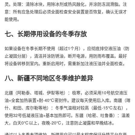
灵。处理：清除冰块，用除冰剂或热风融化，并涂防冻润滑脂。注
意：所有应急处理后必须全面检查安全装置是否恢复，确认无误才
能使用。
七、长期停用设备的冬季存放
如果设备在冬季长期不使用（超过1个月），应彻底排空液压油（防
止凝固分层），清洁并涂防锈油，断开电源，用防雨布覆盖。最好
将设备转移到室内。重新启用时，需重新加注液压油并全面检查。
八、新疆不同地区冬季维护差异
北疆（阿勒泰、塔城、伊犁等地）：极寒，必须采用10号航空液压
油+全套加热装置+耐-40℃密封件。建议每天使用后入库。南疆（喀
什、和田、库尔勒等地）：冬季气温相对较高（最低-15℃左右），
使用32号低凝液压油+基本加热即可。东疆（哈密、吐鲁番）：温差
大，白天0℃以上，夜晚-20℃，注意防止凝露和早晚结冰。
通过以上冬季专项维护，新疆用户可以最大程度保证升降平台在严