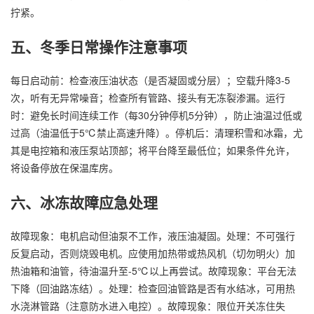
拧紧。
五、冬季日常操作注意事项
每日启动前：检查液压油状态（是否凝固或分层）；空载升降3-5
次，听有无异常噪音；检查所有管路、接头有无冻裂渗漏。运行
时：避免长时间连续工作（每30分钟停机5分钟），防止油温过低或
过高（油温低于5℃禁止高速升降）。停机后：清理积雪和冰霜，尤
其是电控箱和液压泵站顶部；将平台降至最低位；如果条件允许，
将设备停放在保温库房。
六、冰冻故障应急处理
故障现象：电机启动但油泵不工作，液压油凝固。处理：不可强行
反复启动，否则烧毁电机。应使用加热带或热风机（切勿明火）加
热油箱和油管，待油温升至-5℃以上再尝试。故障现象：平台无法
下降（回油路冻结）。处理：检查回油管路是否有水结冰，可用热
水浇淋管路（注意防水进入电控）。故障现象：限位开关冻住失