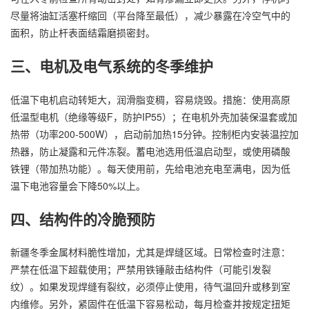
尽量将油缸活塞杆缩回（平台降至最低），减少暴露在冷空气中的
面积，防止杆表面结霜磨损密封。
三、电机及电气系统的冬季维护
低温下电机启动转矩大，润滑脂变稠，容易烧毁。措施：使用高原
低温型电机（绝缘等级F，防护IP55）；在电机外壳加装保温套或加
热带（功率200-500W），启动前加热15分钟。控制柜内安装温控加
热器，防止凝露和元件冻裂。蓄电池选用低温启动型，或使用磷酸
铁锂（带加热功能）。每天使用前，先给电池充电至满电，因为低
温下电池容量会下降50%以上。
四、结构件的冷脆预防
新疆冬季金属材料脆性增加，尤其是焊缝区域。日常检查时注意：
严禁在低温下超载使用；严禁用铁锤敲击结构件（可能引发裂
纹）。如果发现焊缝有裂纹，必须停止使用，待气温回升或移到室
内维修。另外，紧固件在低温下容易松动，每月检查并按规定扭矩