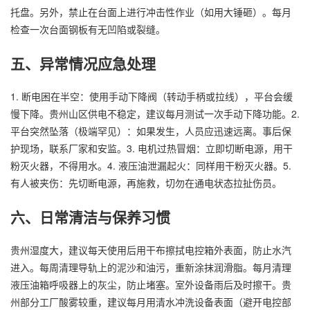
托盘。另外，禁止在台面上进行冲击性作业（如用大锤砸）。每月
检查一次台面钢板有无凹陷或裂缝。
五、异常情况应急处理
1. 断电困在半空：使用手动下降阀（转动手柄或拉线），平台会缓
慢下降。贵州山区供电不稳定，建议每月测试一次手动下降功能。2.
平台突然坠落（极端罕见）：如果发生，人员应迅速远离。事后保
护现场，联系厂家和安监。3. 电机过热冒烟：立即切断电源，用干
粉灭火器，不得用水。4. 液压油泄漏起火：同样用干粉灭火器。5.
有人被夹伤：先切断电源，再施救，切勿在通电状态拉扯伤员。
六、日常清洁与保养习惯
贵州湿度大，建议每天使用后用干布擦拭电控箱外表面，防止水汽
进入。每周清理导轨上的泥沙和油污，重新涂抹润滑脂。每月清理
液压油箱呼吸器上的灰尘，防止堵塞。室外设备雨后及时擦干。贵
州部分工厂酸雾较重，建议每月用清水冲洗设备表面（避开电控部