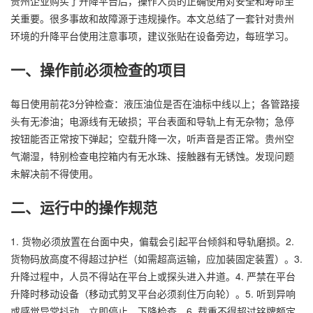
贵州企业购买了升降平台后，操作人员的正确使用对安全和寿命至
关重要。很多事故和故障源于违规操作。本文总结了一套针对贵州
环境的升降平台使用注意事项，建议张贴在设备旁边，每班学习。
一、操作前必须检查的项目
每日使用前花3分钟检查：液压油位是否在油标中线以上；各管路接
头有无渗油；电源线有无破损；平台表面和导轨上有无杂物；急停
按钮能否正常按下弹起；空载升降一次，听声音是否正常。贵州空
气潮湿，特别检查电控箱内有无水珠、接触器有无锈蚀。发现问题
未解决前不得使用。
二、运行中的操作规范
1. 货物必须放置在台面中央，偏载会引起平台倾斜和导轨磨损。2.
货物码放高度不得超过护栏（如需超高运输，应加装固定装置）。3.
升降过程中，人员不得站在平台上或探头进入井道。4. 严禁在平台
升降时移动设备（移动式剪叉平台必须刹住万向轮）。5. 听到异响
或感觉异常抖动，立即停止，下降检查。6. 载重不得超过铭牌额定