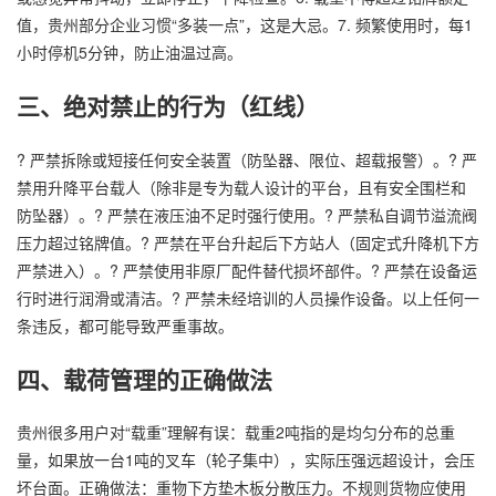
值，贵州部分企业习惯“多装一点”，这是大忌。7. 频繁使用时，每1
小时停机5分钟，防止油温过高。
三、绝对禁止的行为（红线）
? 严禁拆除或短接任何安全装置（防坠器、限位、超载报警）。? 严
禁用升降平台载人（除非是专为载人设计的平台，且有安全围栏和
防坠器）。? 严禁在液压油不足时强行使用。? 严禁私自调节溢流阀
压力超过铭牌值。? 严禁在平台升起后下方站人（固定式升降机下方
严禁进入）。? 严禁使用非原厂配件替代损坏部件。? 严禁在设备运
行时进行润滑或清洁。? 严禁未经培训的人员操作设备。以上任何一
条违反，都可能导致严重事故。
四、载荷管理的正确做法
贵州很多用户对“载重”理解有误：载重2吨指的是均匀分布的总重
量，如果放一台1吨的叉车（轮子集中），实际压强远超设计，会压
坏台面。正确做法：重物下方垫木板分散压力。不规则货物应使用