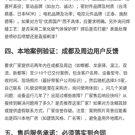
塞杆直径；泵站品牌（如台力、诚达）；密封件品牌及材质（台湾
鼎基、日本NOK）；电机品牌及功率；电控元件品牌（正泰、施耐
德等）。如果对方写“优质国产”而不具体，应要求明确。另外询问焊
缝工艺：是否采用二氧化碳气体保护焊？焊后是否打磨？表面处理
是喷砂后喷塑还是直接刷漆？
四、本地案例验证：成都及周边用户反馈
要求厂家提供近两年内在成都及周边（如郫都、龙泉驿、温江、双
流、新都等）至少10个已交付案例，包含客户名称、设备型号、验
收时间、现场照片（最好带客户公司标识）。然后随机选择3-5家，
自己联系（礼貌说明是潜在采购方，询问使用体验）。问几个关键
问题：设备运行几年了？出现过哪些故障？厂家售后响应快吗？从
报修到解决问题用了多久？是否推荐这家厂家？如果对方含糊其辞
或提供虚假联系方式，厂家信誉存疑。注意：案例照片背景应能看
出是四川本地厂房（如建筑风格、厂名等），避免盗用外地图片。
五、售后服务承诺：必须落实到合同