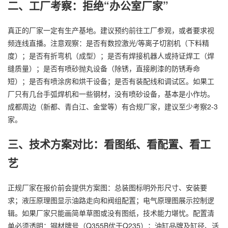
二、工厂考察：拒绝“办公室厂家”
真正的厂家一定有生产基地。建议预约前往工厂参观，或者要求视
频连线直播。注意观察：是否有数控激光/等离子切割机（下料精
度）；是否有折弯机（成型）；是否有焊接机器人或持证焊工（焊
缝质量）；是否有喷砂抛丸设备（除锈，直接刷漆的防锈寿命
短）；是否有喷涂房和烘干设备；是否有装配线和调试区。如果工
厂只有几台手弧焊机和一些钢材，没有喷砂设备，基本是小作坊。
成都周边（新都、青白江、金堂等）有合规厂家，建议至少考察2-3
家。
三、技术方案对比：看图纸、看配置、看工
艺
正规厂家在报价前会提供方案图：总装图标明外形尺寸、安装要
求；液压原理图显示油路走向和阀组配置；电气原理图展示控制逻
辑。如果厂家只能画简单草图或没有图纸，技术能力堪忧。配置清
单必须透明：钢材牌号（Q355B优于Q235）；油缸品牌及缸径、活