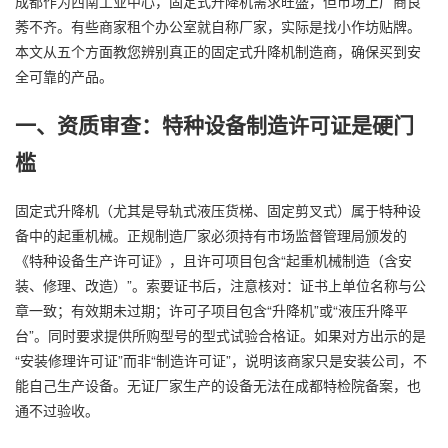
成都作为西南工业中心，固定式升降机需求旺盛，但市场上厂商良
莠不齐。有些商家租个办公室就自称厂家，实际是找小作坊贴牌。
本文从五个方面教您辨别真正的固定式升降机制造商，确保买到安
全可靠的产品。
一、资质审查：特种设备制造许可证是硬门
槛
固定式升降机（尤其是导轨式液压货梯、固定剪叉式）属于特种设
备中的起重机械。正规制造厂家必须持有市场监督管理局颁发的
《特种设备生产许可证》，且许可项目包含“起重机械制造（含安
装、修理、改造）”。索要证书后，注意核对：证书上单位名称与公
章一致；有效期未过期；许可子项目包含“升降机”或“液压升降平
台”。同时要求提供所购型号的型式试验合格证。如果对方出示的是
“安装修理许可证”而非“制造许可证”，说明该商家只是安装公司，不
能自己生产设备。无证厂家生产的设备无法在成都特检院备案，也
通不过验收。