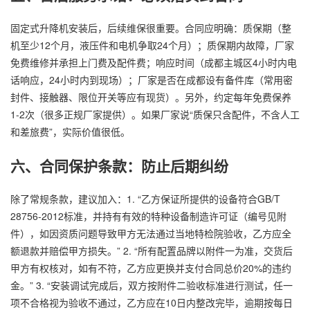
固定式升降机安装后，后续维保很重要。合同应明确：质保期（整
机至少12个月，液压件和电机争取24个月）；质保期内故障，厂家
免费维修并承担上门费及配件费；响应时间（成都主城区4小时内电
话响应，24小时内到现场）；厂家是否在成都设有备件库（常用密
封件、接触器、限位开关等应有现货）。另外，约定每年免费保养
1-2次（很多正规厂家提供）。如果厂家说“质保只含配件，不含人工
和差旅费”，实际价值很低。
六、合同保护条款：防止后期纠纷
除了常规条款，建议加入：1. “乙方保证所提供的设备符合GB/T
28756-2012标准，并持有有效的特种设备制造许可证（编号见附
件），如因资质问题导致甲方无法通过当地特检院验收，乙方应全
额退款并赔偿甲方损失。” 2. “所有配置品牌以附件一为准，交货后
甲方有权核对，如有不符，乙方应更换并支付合同总价20%的违约
金。” 3. “安装调试完成后，双方按附件二验收标准进行测试，任一
项不合格视为验收不通过，乙方应在10日内整改完毕，逾期按每日