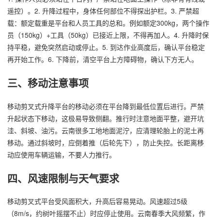
遥控）。2. 升降过程中，身体任何部位不得探出护栏。3. 严禁超
载：额定载重是平台和人员工具的总和。例如额定300kg，两个操作
员（150kg）+工具（50kg）已接近上限，不得再加人。4. 升降时保
持平稳，避免突然启动或停止。5. 到达作业高度后，确认平台稳定
再开始工作。6. 下降前，清空平台上方障碍物，确认下方无人。
三、移动注意事项
移动剪叉式升降平台的移动必须在平台降到最低位置后进行。严禁
升起状态下移动，这极易导致侧翻。推行时注意地面平整，避开坑
洼、斜坡、油污。云南很多工地地面泥泞，应清理轮胎上的泥土再
移动。通过斜坡时，应倒着推（后轮先下），防止失控。长距离移
动应使用车辆运输，不要人力推行。
四、风速限制与天气要求
移动剪叉式平台受风面积大，升高后容易晃动。风速超过5级
（8m/s，约树叶摇摆不止）时应停止使用。云南春季大风频繁，作