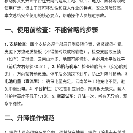
移动剪叉式升降平台在云南的建筑工地、仓库、电力、园林等领域
使用广泛，但由于其可移动性和载人作业的特点，安全风险较高。
本文总结安全使用的核心要点，帮助操作人员规避事故。
一、使用前检查：不能省略的步骤
1. 支腿检查
：四个支腿必须全部展开到极限位置，锁紧螺母拧紧。
支腿下方垫硬质垫板（不得垫砖块或松软物）。检查支腿液压锁
（如有）无泄漏。云南山地多，地面可能倾斜，务必用水平仪找平
（前后左右倾斜≤0.5°）。
2. 轮胎与刹车
：检查轮胎气压（实心胎则
无），万向轮转动灵活。停车后必须踩下刹车，防止升降时移动。
3.
电池电量（直流型）
：确保电量充足，云南某些工地充电不便，避
免中途没电。
4. 平台护栏
：护栏锁扣应闭合，踢脚板无缺失。载人
时护栏高度不低于1.1米。
5. 空载试车
：升降一次，听有无异响，观
察平稳性。
二、升降操作规范
1. 操作人员必须站在平台内，严禁站在地面上操作（除非有有线或