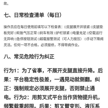
故。
七、日常检查清单（每日）
操作员应在每日使用前填写以下检查表：□支腿展开并锁紧 □支腿垫
板完好 □轮胎气压正常 □刹车有效 □护栏锁紧 □电量充足 □空载运行
无异响 □急停按钮测试 □超载报警测试（可人力按压） □手动下降阀
灵活。任何一项不合格，必须报修，不得带病作业。
八、常见危险行为纠正
行为1：为了省事，不展开支腿直接升降。后
果：平台稳定性极差，一遇晃动就侧翻。纠
正：强制规定必须展开支腿，否则禁止通
电。行为2：用剪叉式平台当作货物提升机，
频繁载重超限。后果：剪叉臂变形、液压系