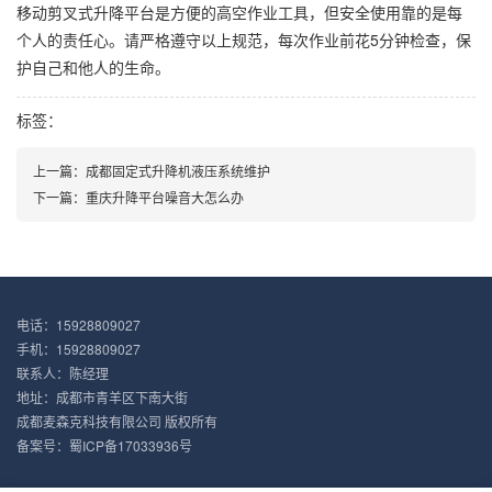
移动剪叉式升降平台是方便的高空作业工具，但安全使用靠的是每
个人的责任心。请严格遵守以上规范，每次作业前花5分钟检查，保
护自己和他人的生命。
标签：
上一篇：
成都固定式升降机液压系统维护
下一篇：
重庆升降平台噪音大怎么办
电话：15928809027
手机：15928809027
联系人：陈经理
地址：成都市青羊区下南大街
成都麦森克科技有限公司 版权所有
备案号：
蜀ICP备17033936号