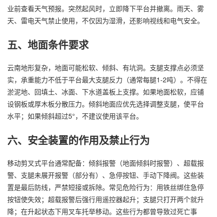
业前查看天气预报。突然起风时，立即降下平台并撤离。雨天、雾
天、雷电天气禁止使用，不仅因为湿滑，还影响视线和电气安全。
五、地面条件要求
云南地形复杂，地面可能松软、倾斜、有坑洞。支腿支撑点必须坚
实，承重能力不低于平台最大支腿反力（通常每腿1-2吨）。不得在
淤泥地、回填土、冰面、下水道盖板上支撑。如果地面松软，应铺
设钢板或厚木板分散压力。倾斜地面应优先选择调整支腿，使平台
水平；如果倾斜超过5°，不建议使用该平台。
六、安全装置的作用及禁止行为
移动剪叉式平台通常配备：倾斜报警（地面倾斜时报警）、超载报
警、支腿未展开报警（部分有）、急停按钮、手动下降阀。这些装
置是最后防线，严禁短接或拆除。常见危险行为：用铁丝绑住急停
按钮使失效；超载报警后强行用遥控器起升；支腿只打开两个就升
降；在升起状态下用叉车托举移动。这些行为都曾导致过死亡事