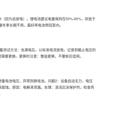
（因为自放电）。锂电池建议电量保持在50%-60%，存放于
西藏冬季长期不用，最好将电池带回室内。
容量测试方法：充满电后，以标准电流放电，记录到截止电压的
2年就需要更换。更换时注意：整组更换，不要新旧混用。
测量电池电压，异常则换电池。问题2：设备启动无力，电压
重腐蚀。原因：电解液泄漏。处理：清洁后涂保护剂，检查壳
。