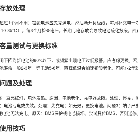
存放处理
超过1个月不用：铅酸电池应先充满电，然后断开负极线，每月补充电一次
-10-35℃），每3个月检查电压。长期亏电存放会导致电池硫化报废。
容量测试与更换标准
间下降到新电池的60%以下，或频繁出现电压过低报警，应考虑更换。
池寿命一般2-3年，锂电池5-8年。西藏低温会加速铅酸老化，可能1-
问题及处理
器一直亮红灯，电池发热。原因：电池老化、充电器故障。处理：停充，
：电池亏电或失效。处理：先充电；如无效，更换电池。问题3：端子严
锂电池无法充电。原因：BMS保护或电芯损坏。尝试复位BMS，否则送修
使用技巧