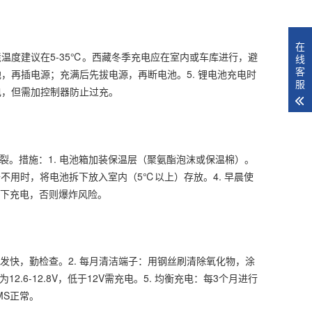
在
境温度建议在5-35℃。西藏冬季充电应在室内或车库进行，避
线
客
池，再插电源；充满后先拔电源，再断电池。5. 锂电池充电时
服
电，但需加控制器防止过充。
冻裂。措施：1. 电池箱加装保温层（聚氨酯泡沫或保温棉）。
设备不用时，将电池拆下放入室内（5℃以上）存放。4. 早晨使
态下充电，否则爆炸风险。
发快，勤检查。2. 每月清洁端子：用钢丝刷清除氧化物，涂
.6-12.8V，低于12V需充电。5. 均衡充电：每3个月进行
MS正常。