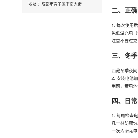
地址 ：成都市青羊区下南大街
二、正确
1. 每次使
免低温充电（
注意不要过充
三、冬季
西藏冬季夜间
2. 安装电
用前，若电池
四、日常
1. 每周检
凡士林防腐蚀。
一次均衡充电