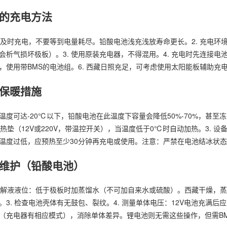
的充电方法
用后及时充电，不要等到电量耗尽。铅酸电池浅充浅放寿命更长。2. 充电环
会析气损坏极板）。3. 使用原装充电器，不得混用。4. 充电时先连接电
，使用带BMS的电池组。6. 西藏日照充足，可考虑使用太阳能板辅助充
保暖措施
温度可达-20℃以下，铅酸电池在此温度下容量会降低50%-70%，甚至
池加热垫（12V或220V，带温控开关），当温度低于0℃时自动加热。3. 
温度过低，应预热至少30分钟再充电或使用。注意：严禁在电池结冰状
维护（铅酸电池）
查电解液液位：低于极板时加蒸馏水（不可加自来水或硫酸）。西藏干燥，蒸
3. 检查电池壳体有无鼓包、裂纹。4. 测量单体电压：12V电池充满后应为12
（充电器有相应模式），消除单体差异。锂电池则无需这些操作，但需B