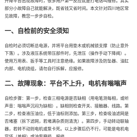
升降平台出现故障时，很多用户第一反应就是打电话叫维修。其实
部分小故障自己就能解决，既省钱又省时间。本文针对四川地区常
见故障，教您一步步自检。
一、自检前的安全须知
自检时必须切断总电源，并将平台用垫木或机械锁支撑（防止意外
下落）。涉及液压系统带压部件时，先泄压（操作手动下降阀）。
使用万用表、扳手等工具时注意绝缘。如果故障涉及防坠器、油缸
内部、电机绕组，请勿自行拆解，应报修。
二、故障现象：平台不上升，电机有嗡嗡声
自检步骤：第一步，检查三相电源是否缺相（用电笔测每相，或听
声音：嗡嗡声沉闷为缺相）。缺相则检查开关、接触器、线路。第
二步，检查液压油位，低于油标则添加。第三步，检查吸油滤网是
否堵塞（拆下滤网，若堵满杂质则清洗）。第四步，手动转动联轴
器，若转不动则电机或泵卡死。以上步骤后仍不行，可能是电机电
容坏（单相）或油泵磨损，报修。