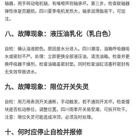
轴器，用手转动电机轴，有咯噔声则轴承坏。第三步，检查联轴器
弹性体是否磨损。四川夏季电机发热大，轴承润滑脂易干，可加
注。
八、故障现象：液压油乳化（乳白色）
自检：确认油液颜色。原因是水分进入。四川潮湿，油箱呼吸器吸
水或密封不严。处理：立即更换全部液压油，清洗油箱。检查并更
换呼吸器干燥剂，检查油箱盖密封垫。同时检查油缸活塞杆密封有
无失效导致进水。
九、故障现象：限位开关失灵
自检：用万用表测开关通断，手动触发，若不通则开关坏。检查撞
块是否松动移位，调整位置。四川雨季开关易受潮，可拆开吹干。
注意：限位失灵可能造成冲顶，必须及时处理。
十、何时应停止自检并报修