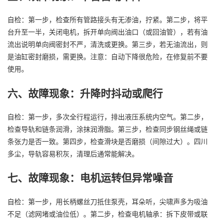
自检：第一步，检查所有管路接头有无渗油，拧紧。第二步，将平
台升至一半，关闭电机，拆开单向阀出油口（或回油管），若有油
流出说明单向阀密封不严，清洗或更换。第三步，若无油流出，则
是油缸密封磨损，需更换。注意：自动下降很危险，在修复前不要
使用。
六、故障现象：升降时抖动或爬行
自检：第一步，多次全行程运行，排出液压系统内空气。第二步，
检查导轨和链条润滑，涂抹润滑脂。第三步，检查同步钢丝绳或链
条张力是否一致。第四步，检查滑块是否磨损（间隙过大）。四川
多尘，导轨容易积灰，清理后通常能解决。
七、故障现象：电机运转但异常噪音
自检：第一步，用长柄螺丝刀抵住泵壳，耳朵听，尖啸声多为吸油
不足（滤网堵或油位低）。第二步，检查电机轴承：拆下皮带或联