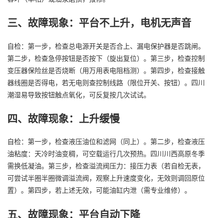
三、故障现象：平台不上升，电机无声音
自检：第一步，检查总电源开关是否合上、漏电保护器是否跳闸。
第二步，检查急停按钮是否按下（旋出复位）。第三步，检查控制
变压器保险丝是否烧断（用万用表电阻档测）。第四步，检查接触
器线圈是否得电，若无电则查控制线路（限位开关、按钮）。四川
潮湿易导致按钮触点氧化，可反复按几次试试。
四、故障现象：上升缓慢
自检：第一步，检查液压油位和滤网（同上）。第二步，检查液压
油粘度：天冷时油变稠，可空载运行几次预热。四川川西高原冬季
需换低凝油。第三步，检查溢流阀压力：接压力表（若自检无表，
可尝试半圈半圈微调溢流阀，观察上升速度变化，无效则调回原位
置）。第四步，若上述无效，可能油缸内泄（需专业维修）。
五、故障现象：平台自动下降