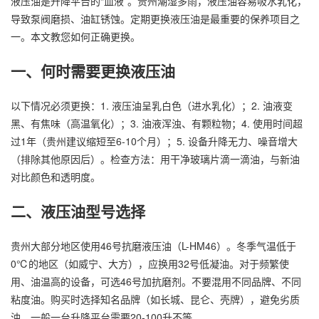
液压油是升降平台的“血液”。贵州潮湿多雨，液压油容易吸水乳化，
导致泵阀磨损、油缸锈蚀。定期更换液压油是最重要的保养项目之
一。本文教您如何正确更换。
一、何时需要更换液压油
以下情况必须更换：1. 液压油呈乳白色（进水乳化）；2. 油液变
黑、有焦味（高温氧化）；3. 油液浑浊、有颗粒物；4. 使用时间超
过1年（贵州建议缩短至6-10个月）；5. 设备升降无力、噪音增大
（排除其他原因后）。检查方法：用干净玻璃片滴一滴油，与新油
对比颜色和透明度。
二、液压油型号选择
贵州大部分地区使用46号抗磨液压油（L-HM46）。冬季气温低于
0℃的地区（如威宁、大方），应换用32号低凝油。对于频繁使
用、油温高的设备，可选46号加抗磨剂。不要混用不同品牌、不同
粘度油。购买时选择知名品牌（如长城、昆仑、壳牌），避免劣质
油。一般一台升降平台需要20-100升不等。