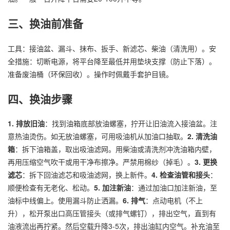
三、换油前准备
工具：接油盆、漏斗、抹布、扳手、新滤芯、柴油（清洗用）。安
全措施：切断电源，将平台降至最低并用垫块支撑（防止下落）。
准备废油桶（环保回收）。操作时佩戴手套护目镜。
四、换油步骤
1. 排放旧油
：找到油箱底部放油螺塞，拧开让旧油流入接油盆。注
意热油烫伤。如无放油螺塞，可用吸油机从加油口抽取。
2. 清洗油
箱
：拆下油箱盖，取出吸油滤网。用柴油或清洗剂冲洗油箱内壁，
再用压缩空气吹干或用干净布擦净。严禁用棉纱（掉毛）。
3. 更换
滤芯
：拆下回油滤芯和吸油滤网，换上新件。
4. 检查油管和接头
：
顺便检查有无老化、松动。
5. 加注新油
：通过加油口加注新油，至
油标中线偏上。使用漏斗防止洒漏。
6. 排气
：点动电机（不上
升），松开泵出口高压管接头（或排气螺钉），排出空气，直到有
油液流出再拧紧。然后空载升降3-5次，排出油缸内空气。补充油至