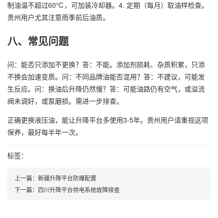
制油温不超过60℃，可加装冷却器。4. 定期（每月）取油样检查。
贵州用户尤其注意雨季前后油质。
八、常见问题
问：能否只添加不更换？答：不能。添加剂损耗、杂质积累，只添
不换会加速变质。问：不同品牌油能否混用？答：不建议，可能发
生反应。问：换油后升降仍然慢？答：可能油路仍有空气，或溢流
阀未调好，或泵磨损。需进一步排查。
正确更换液压油，能让升降平台多使用3-5年。贵州用户请重视这项
保养，最好每半年一次。
标签：
上一篇：
新疆升降平台防爆配置
下一篇：
四川升降平台供电系统故障排查