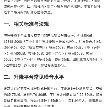
升降平台运行时产生的噪音可能影响周边环境，尤其在居民区附近
或夜间作业时。四川部分地区对工业噪音有严格限制。本文介绍升
降平台噪音限值标准及降噪方法。
一、相关标准与法规
液压升降平台本身没有专门的产品噪音限值标准，但适用GB
12348-2008《工业企业厂界环境噪声排放标准》。厂界外声环境功
能区分为：0类（康复疗养区）昼间50dB、夜间40dB；1类（居住
区）昼间55dB、夜间45dB；2类（混合区）昼间60dB、夜间
50dB；3类（工业区）昼间65dB、夜间55dB。四川城市大部分厂区
为2类或3类。超出限值可能被投诉或处罚。
二、升降平台常见噪音水平
正常运行的剪叉式或导轨式升降平台，在距离1米处测量噪音：空载
约65-75dB，满载约70-80dB。在厂界处可能衰减至55-65dB。如果
设备老化或故障，噪音可能升至85dB以上，超标风险大。四川夏季
高温，设备散热风扇噪音也会增加。