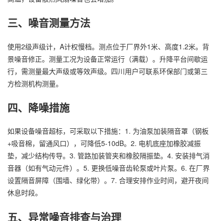
三、噪音测量方法
使用2级声级计，A计权慢档。测点位于厂界外1米、高度1.2米。背
景噪音修正。测量工况为设备正常运行（满载）。升降平台间歇运
行，需测量最大声级或等效声级。四川用户可联系环保部门或第三
方检测机构测量。
四、降噪措施
如果设备噪音超标，可采取以下措施：1. 为油泵加装隔音罩（钢板
+吸音棉，留通风口），可降低5-10dB。2. 电机底座加橡胶减振
垫，减少结构传导。3. 管路加装管夹和橡胶隔振垫。4. 安装排气消
音器（如有气动元件）。5. 更换低噪音齿轮泵或叶片泵。6. 在厂界
设置隔音屏障（围墙、绿化带）。7. 合理安排作业时间，避开夜间
休息时段。
五、异常噪音排查与治理