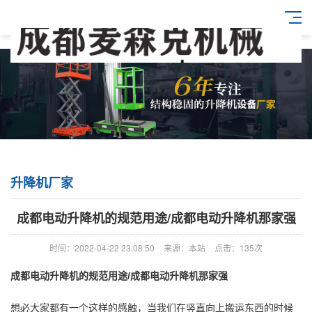
升降机厂家
成都电动升降机的规范用途/成都电动升降机那家强
时间：2022-04-22 23:08:50
来源：本站
点击：135次
成都电动升降机的规范
用途/成都电动升降机那家强
想必大家都有一个这样的感触，当我们在竖直向上搬运东西的时候