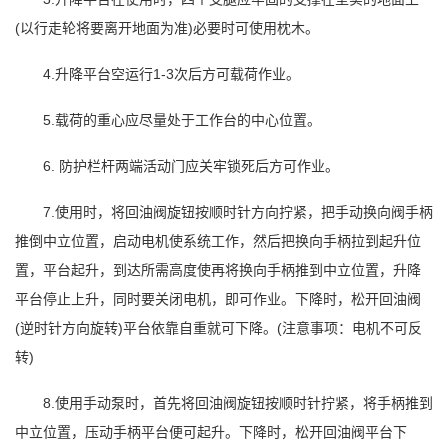
(以行走轮将要离开地面为准)必要时可使用枕木。
4.升降平台空运行1-3次后方可载荷作业。
5.载荷的重心应尽量处于工作台的中心位置。
6. 防护栏杆两端活动门应关牢锁死后方可作业。
7.使用时，将回油阀旋钮按顺时针方向拧紧，把手动换向阀手柄
推倒中立位置，启动电机使系统工作，然后把换向手柄拉到起升位
置，平台起升，到达所需高度使再将换向手柄推到中立位置，升降
平台停止上升，同时要关闭电机，即可作业。下降时，松开回油阀
(逆时针方向旋转)平台依靠自重就可下降。(注意事项：电机不可反
转)
8.使用手动泵时，首先将回油阀旋钮按顺时针拧紧，将手柄推到
中立位置，压动手柄平台便可起升。下降时，松开回油阀平台下