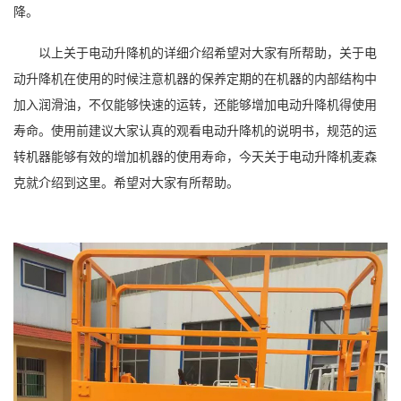
降。
以上关于电动升降机的详细介绍希望对大家有所帮助，关于电
动升降机在使用的时候注意机器的保养定期的在机器的内部结构中
加入润滑油，不仅能够快速的运转，还能够增加电动升降机得使用
寿命。使用前建议大家认真的观看电动升降机的说明书，规范的运
转机器能够有效的增加机器的使用寿命，今天关于电动升降机麦森
克就介绍到这里。希望对大家有所帮助。