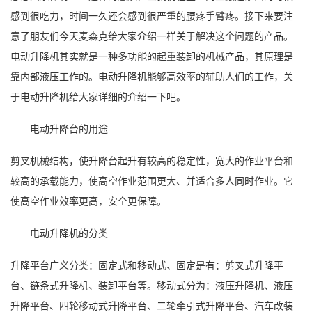
感到很吃力，时间一久还会感到很严重的腰疼手臂疼。接下来要注
意了朋友们今天
麦森克
给大家介绍一样关于解决这个问题的产品。
电动升降机其实就是一种多功能的起重装卸的机械产品，其原理是
靠内部液压工作的。电动升降机能够高效率的辅助人们的工作，关
于电动升降机给大家详细的介绍一下吧。
电动升降台
的用途
剪叉机械结构，使升降台起升有较高的稳定性，宽大的作业平台和
较高的承载能力，使高空作业范围更大、并适合多人同时作业。它
使高空作业效率更高，安全更保障。
电动升降机的分类
升降平台广义分类：固定式和移动式、固定是有：剪叉式升降平
台、链条式升降机、装卸平台等。移动式分为：液压升降机、液压
升降平台、四轮移动式升降平台、二轮牵引式升降平台、汽车改装