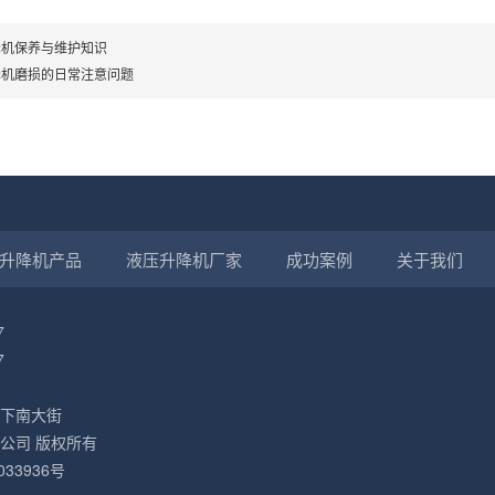
降机保养与维护知识
降机磨损的日常注意问题
升降机产品
液压升降机厂家
成功案例
关于我们
7
7
下南大街
公司 版权所有
033936号