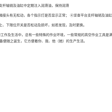
支杆轴销及油缸中定期注入润滑油，保持润滑
箱接头有无松动，各个指示灯是否显示正常； ④坚查平台支杆轴销及油
上、下限位开关是否松动及损坏，如若发现，及时更换。
工作及生活中，总有一些特殊的作业环境，一些常规的高空作业工具是
备便随之诞生，它方便着你、我、他（她）的生产生活。