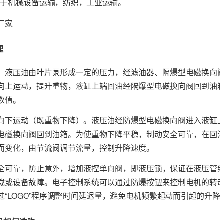
适用于机械设备运输，纺织，工业运输。
厂家
理
：液压油由叶片泵形成一定的压力，经滤油器、隔爆型电磁换向
向上运动，提升重物，液缸上端回油经隔爆型电磁换向阀回到油
数值。
向下运动（既重物下降）。液压油经防爆型电磁换向阀进入液缸
电磁换向阀回到油箱。为使重物下降平稳，制动安全可靠，在回
而变化，由节流阀调节流量，控制升降速度。
全可靠，防止意外，增加液控单向阀，即液压锁，保证在液压管
载或设备故障。电子控制系统可以通过防爆按钮来控制电机的转
过“LOGO”程序调整时间延迟量，避免电机频繁起动而引起的升