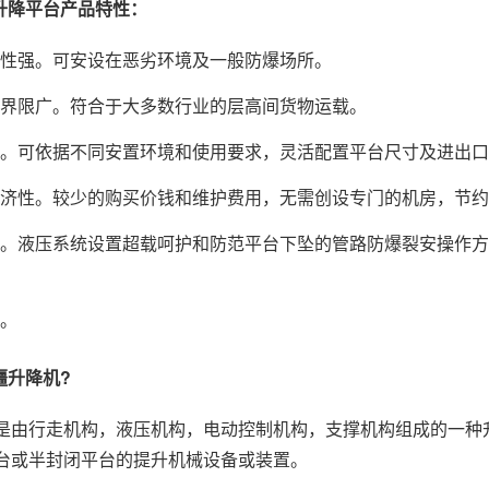
压升降平台产品特性：
适应性强。可安设在恶劣环境及一般防爆场所。
应用界限广。符合于大多数行业的层高间货物运载。
灵活。可依据不同安置环境和使用要求，灵活配置平台尺寸及进出
的经济性。较少的购买价钱和维护费用，无需创设专门的机房，节
确切。液压系统设置超载呵护和防范平台下坠的管路防爆裂安操作
少。
疆升降机?
是由行走机构，液压机构，电动控制机构，支撑机构组成的一种
台或半封闭平台的提升机械设备或装置。