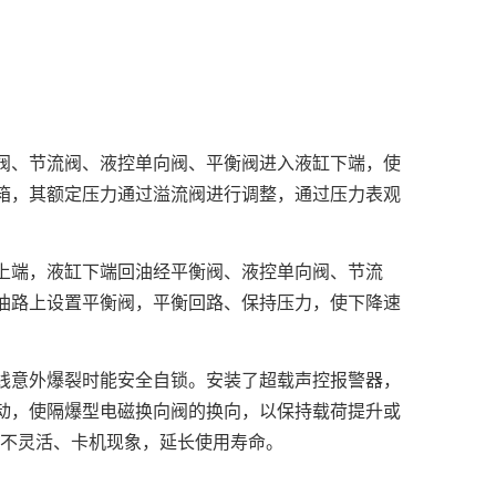
阀、节流阀、液控单向阀、平衡阀进入液缸下端，使
箱，其额定压力通过溢流阀进行调整，通过压力表观
上端，液缸下端回油经平衡阀、液控单向阀、节流
油路上设置平衡阀，平衡回路、保持压力，使下降速
线意外爆裂时能安全自锁。安装了超载声控报警器，
动，使隔爆型电磁换向阀的换向，以保持载荷提升或
降不灵活、卡机现象，延长使用寿命。