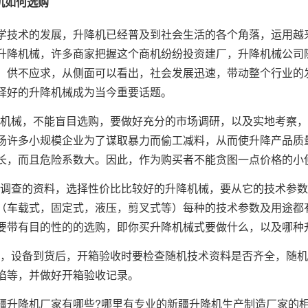
机如何选购
学技术的发展，升降机已经普及到社会生活的各个角落，运用越
升降机械，许多商家把握这个商机纷纷投资建厂，升降机械公司
，供不应求，从侧面可以看出，社会发展迅速，带动整个行业的
择好的升降机械成为当今重要话题。
升降机械，不能盲目选购，要做好充分的市场调研，以及实地考察
场许多小规模企业为了谋取暴力而偷工减料，从而使升降产品质
长，而且危险系数大。因此，作为购买者不能贪图一点价格的小
你所调查的资料，选择性价比比较好的升降机械，要从它的技术参
（车载式，固定式，液压，剪叉式等）每种的技术参数及用途都
要带有目的性的的选购，即你买升降机械式要做什么，以及哪种
点是，设备到货后，开箱验收时要检查随机技术资料是否齐全，随
陷等，并做好开箱验收记录。
疆升降机厂家有哪些?哪里有专业的新疆升降机生产制造厂家的