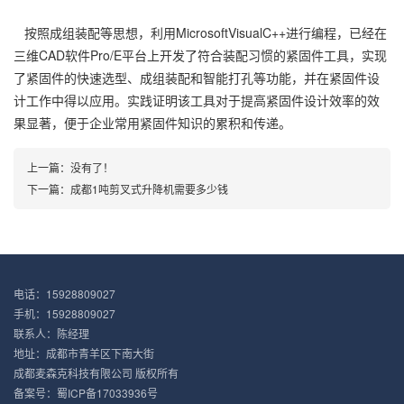
按照成组装配等思想，利用MicrosoftVisualC++进行编程，已经在
三维CAD软件Pro/E平台上开发了符合装配习惯的紧固件工具，实现
了紧固件的快速选型、成组装配和智能打孔等功能，并在紧固件设
计工作中得以应用。实践证明该工具对于提高紧固件设计效率的效
果显著，便于企业常用紧固件知识的累积和传递。
上一篇：没有了！
下一篇：
成都1吨剪叉式升降机需要多少钱
电话：15928809027
手机：15928809027
联系人：陈经理
地址：成都市青羊区下南大街
成都麦森克科技有限公司 版权所有
备案号：
蜀ICP备17033936号