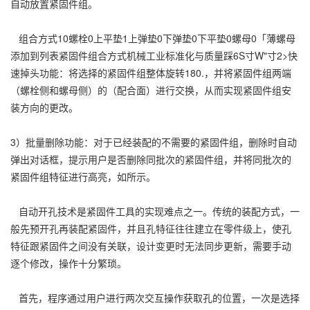
自动放置紧固件组。
组合方式10螺栓0上平垫1上弹垫0下弹垫0下平垫0螺母0「薄螺母
添加到列表紧固件组合方式机械工业标准化与质量踩6S寸W"寸2>快
速掉头功能：将选择的紧固件组整体旋转180.，并将紧固件组两端
（螺栓侧和螺母侧）的（配合面）进行交换，从而实现紧固件组安
装方向的更改。
3）批量删除功能：对于已经装配的不需要的紧固件组，删除时自动
弹出对话框，提示用户是否删除同批次的紧固件组，并将同批次的
紧固件组特征进行高亮，如所示。
自动开孔技术是紧固件工具的实现难点之一。传统的装配方式，一
般先预开孔再装配紧固件，并且孔特征往往建立在零件级上，使孔
特征跟紧固件之间没有关联，设计变更时无法同步更新，需要手动
逐个修改，操作十分繁琐。
首先，程序通过用户进行两次交互操作获取孔的位置，一次是选择