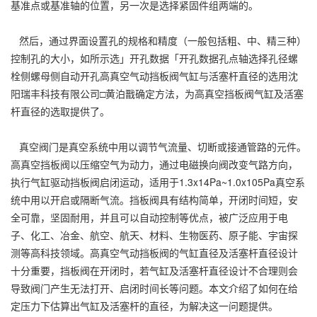
基准点或基准轴的位置，另一次是选择紧固件组两端的。
然后，通过界面设置孔的规格和精度（一般包括粗、中、精三种）
控制孔的大小，如所示选」开孔数据「开孔数据孔点轴选择孔径螺
栓侧螺母侧自动开孔高真空气动挡板阀气缸与活塞杆直径的选用沈
阳瑞丰科技有限公司□黄泊戬确定方法，为高真空挡板阀气缸及活塞
杆直径的选取提供了。
真空阀门是真空系统中用以调节气流量、切断或接通管路的元件。
高真空挡板阀以压缩空气为动力，通过电磁换向阀改变气路方向，
执行气缸驱动挡板阀启闭运动，适用于1.3x14Pa~1.0x105Pa真空系
统中用以开启或隔断气流。挡板阀具有结构简单，开闭时间短，安
全可靠，坚固耐用，并且可以自动控制等优点，被广泛应用于电
子、化工、冶金、航空、航天、材料、生物医药、原子能、宇宙探
测等高科技领域。高真空气动挡板阀的气缸直径及活塞杆直径设计
十分重要，挡板阀在开闭时，若气缸及活塞杆直径设计不合理则会
导致阀门产生无法打开、启闭时间长等问题。本文介绍了如何在给
定压力下估算出气缸及活塞杆的直径，为解决这一问题提供。