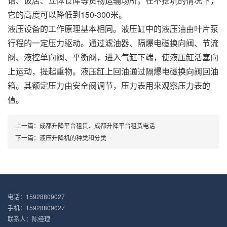
馆、饭店、立体仓库等货物运输场所。在不挖坑的情况下，
它的高度可以降低到150-300米。
液压设备的工作原理基本相同。液压缸中的液压油由叶片泵
行程的一定压力驱动。通过滤油器、隔爆电磁换向阀、节流
阀、液控单向阀、平衡阀，进入气缸下端，使液压缸活塞向
上运动，提起重物。液压缸上回油通过隔爆电磁换向阀回油
箱。其额定压力由安全阀调节，压力表用来观察压力表的
值。
上一篇：
成都升降平台租赁、成都升降平台租赁电话
下一篇：
液压升降机的种类和分类
电话：15928809027
手机：15928809027
联系人：陈经理