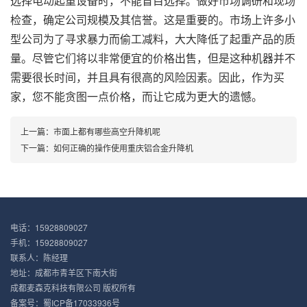
选择电动起重设备时，不能盲目选择。做好市场调研和现场
检查，确定公司规模及其信誉。这是重要的。市场上许多小
型公司为了寻求暴力而偷工减料，大大降低了起重产品的质
量。尽管它们将以非常便宜的价格出售，但是这种机器并不
需要很长时间，并且具有很高的风险因素。因此，作为买
家，您不能贪图一点价格，而让它成为更大的遗憾。
上一篇：
市面上都有哪些高空升降机呢
下一篇：
如何正确的操作使用重庆铝合金升降机
电话：15928809027
手机：15928809027
联系人：陈经理
地址：成都市青羊区下南大街
成都麦森克科技有限公司 版权所有
备案号：
蜀ICP备17033936号