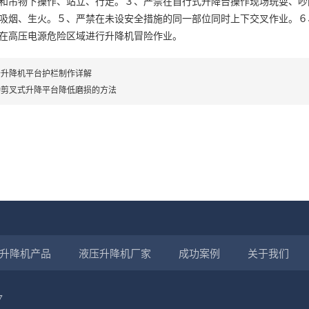
和吊物下操作、站立、行走。３、严禁在自行式升降台操作现场玩耍、吵
吸烟、生火。５、严禁在未设安全措施的同一部位同时上下交叉作业。６
在高压电源危险区域进行升降机冒险作业。
于升降机平台护栏制作详解
动剪叉式升降平台降低磨损的方法
升降机产品
液压升降机厂家
成功案例
关于我们
7