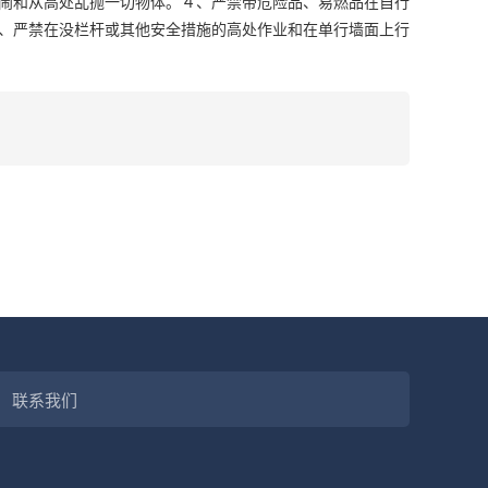
闹和从高处乱抛一切物体。４、严禁带危险品、易燃品在自行
、严禁在没栏杆或其他安全措施的高处作业和在单行墙面上行
联系我们