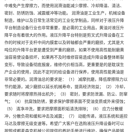
中难免产生摩擦力，而使用润滑油能减少摩擦、冷却降温、清洁、
密封、防锈防蚀、减震缓冲等功能。 润滑油是工业生产，机械设备
制造，维护以及日常生活常见的工业化学制品，同样对于液压升降
平台制造设备行业也非常重要，是必需的工业用品，黄油对液压升
降平台有着很大的作用。液压升降平台特别是剪叉式升降设备在工
作的时候对于支杆中间内膜套以及转轴都会严重的磨损，尤其是大
吨位的升降平台更是遭受到严重的磨损，如果不使用高性能耐磨黄
油容易使设备损坏，如果再不及时维修容易造成升降设备整体断裂
变形，导致设备彻底报废，维修代价相当高，更重要是的是耽误生
产企业的使用，因此不定时的给设备进行保养，使用高性能黄油是
非常必要的。润滑油总的要求是：（1） 减摩抗磨，降低摩擦阻力以
节约能源，减少磨损以延长机械寿命，提高经济效益；（2） 冷却，
要求随时将摩擦热排出机外；（3） 密封，要求防泄漏、防尘、防窜
气；（4） 抗腐蚀防锈，要求保护摩擦表面不受油变质或外来侵蚀；
（5） 清净冲洗，要求把摩擦面积垢清洗排除；（6） 应力分散缓
冲，分散负荷和缓和冲击及减震；（7） 动能传递，液压系统和遥控
马达及摩擦无级变速等。希望广大客户在选购液压升降设备时可以
按照成都麦森克机械公司提供的养护手册进行维护，确保产品能够