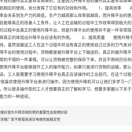
平台的操作其实是非常简单的，正是因为升降平台的操作其实是非常简单
得到相应的使用，充分发挥了它应有的功效和作用。 1、提高效率 对
率会关系到生产力的高低，生产力越高那么效率就越高，而升降平台的使
且能够真正的改善人工条件，让人工在运输的过程中工作效率得到极大的
的过程中会真正的使用升降平台，但是升降平台的使用并不是一件非常简
能够真正的体现出升降平台应该有的作用。 2、提高质量 使用升降平
待，虽然说搬运工人在这个过程中并没有真正的使用自己过多的力气来对
降平台的使用过程中，货物都是被升降平台上下输送的，真正的被升降平
常的不错的一件事情。可以让货物被完整的保存下来，并且不用经历任
用升降平台能够提升工人的操作能力，如果只是进行货物的运输，那么
话，工人就需要学习使用升降平台真正应该操作的工业技巧，在这个过程
实很喜欢使用升降平台来进行操作，因为使用升降机可以让他们多学习一
，所以很多操作型的工人才想要真正的了解和学习，想要多掌握以下关于
能力的一种途径。
谈做好室外升降货梯防锈的重要性及除锈妙招
降货梯厂家不断提高液压电梯性能稳定性