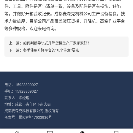
件、工具、附件是否与清单一致，设备及配件是否有损伤、缺陷
等，并做好开箱验收记录。成都麦森克机械公司生产设备精良，技
术力量雄厚，目前公司产品覆盖液压货梯、升降机、高空作业平台
等多种规格，欢迎来电咨询。
上一篇：
如何判断导轨式升降货梯生产厂家哪家好？
下一篇：
冬季使用升降平台的“几个注意”要点
电话：15928809027
手机：15928809027
联系人：陈经理
地址：成都市青羊区下南大街
成都麦森克科技有限公司 版权所有
备案号：
蜀ICP备17033936号