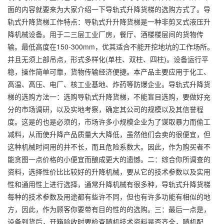
面的内容就要来为大家介绍一下导轨式升降货梯的选购方式了。导
轨式升降货梯工作特点：导轨式升升降货梯是一种非剪叉式液压升
降机械设备。用于二三层工业厂房，餐厅、酒楼楼层间的货物传
输。最低高度在150-300mm，优其适合不能开挖地坑的工作场所。
并且无须上部吊点，形式多样化(单柱、双柱、四柱)。设备运行平
稳，操作简单可靠，货物传输经济便捷。本产品主要应用于化工、
高温、高压、电厂、核工业基地、炸药等防爆企业。导轨式升降货
梯的选购方法一：选购导轨式升降货梯，不能盲目选购，要做好充
分的市场调研，以及实地考察，确定其公司的规模以及其信誉程
度。这是的也是必须的，市场许多小规模企业为了谋取暴力而偷工
减料，从而使升降产品质量大大降低，虽然他们会卖的很便宜，但
这种机械时间用的并不长，而且危险系数大。因此，作为购买者不
能贪图一点价格的小便宜而酿成更大的遗憾。二：综合你所调查的
资料，选择性价比比较好的升降机械，要从它的技术参数以及实用
性和通用性上进行选择，通常升降机械有很多种，导轨式升降货梯
每种的技术参数及用途都有些许不同，但也有许多功能有相似的地
方，因此，作为顾客你要带有目的性的的选购。三：最后一点是，
设备到货后，开箱验收时要检查随机技术资料是否齐全，随机配