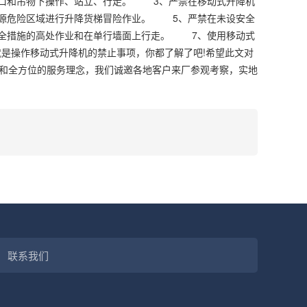
口和吊物下操作、站立、行走。 3、严禁在移动式升降机
源危险区域进行升降货梯冒险作业。 5、严禁在未设安全
全措施的高处作业和在单行墙面上行走。 7、使用移动式
是操作移动式升降机的禁止事项，你都了解了吧!希望此文对
和全方位的服务理念，我们诚邀各地客户来厂参观考察，实地
联系我们