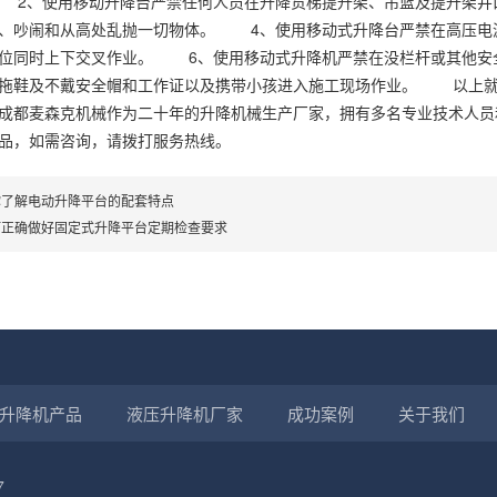
 2、使用移动升降台严禁任何人员在升降货梯提升架、吊篮及提升架井
耍、吵闹和从高处乱抛一切物体。 4、使用移动式升降台严禁在高压电
部位同时上下交叉作业。 6、使用移动式升降机严禁在没栏杆或其他安
拖鞋及不戴安全帽和工作证以及携带小孩进入施工现场作业。 以上就
成都麦森克机械作为二十年的升降机械生产厂家，拥有多名专业技术人员
品，如需咨询，请拨打服务热线。
你了解电动升降平台的配套特点
何正确做好固定式升降平台定期检查要求
升降机产品
液压升降机厂家
成功案例
关于我们
7