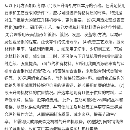
从以下几方面加以考虑: (1)液压升降机材料本身的价格。在满足使用
要求和工艺要求的条件下，应尽可能选择价格优质的材料，特别是
对生产批量大的液压升降机零件，更为重要。 (2)采用热处理或表面
强化(如喷丸、碾压等)工艺，充分发挥和利用材料潜在的力学性能。
(3)合理采用表面镀层(如镀铬、镀银、发黑、发蓝等)方法，以减轻
腐蚀或磨损的程度，延长零件的使用寿命。 (4)改善工艺方法，提高
材料利用率，降低制造费用、。如采用无切削、少切削工艺，可减
少材料的浪费，减少加工工时，还可使液压升降机零件内部金属流
线连续、强度提高。 (5)节约稀有材料。如采用我国资源较丰富的锰
硼系合金钢代替资源较少。的铬镍系合金钢，采用铝青铜代替锡青
铜等。 (6)采用组合式结构，节约价格较高的材料。如组合式结构的
蜗轮齿圈用减摩性较好但价贵的锡青铜，轮芯采用价廉的铸铁。 (7)
液压升降机材料的供应情况。应选本地现有且便于供应的材料，以
降低采购、运输、贮存的费用。 此外，应尽可能减少材料的品种和
规格，以简化供应和管理，并可使加工及热处理工序更容易掌握最
合理的操作方法，从而提高制造质量，减少废品，提高劳动生产
率。 如需购买成都麦森克机械的升降机设备，欢迎拨打网站销售热
线了解报价、也可来厂实地考察后再购买！热线电话：