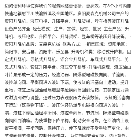
边的便利环境使得我们的服务网络更便捷、更高效，在3个小时内能
快速地辐射至川陕渝黔滇及全国地区。资阳麦森克机械公司生产的
资阳升降机、液压电梯、升降平台、升降货梯、登车桥等液压升降
设备产品齐全 ·经营模式：生产、定做、经销、批发 ·主营产品：升
降机、液压电梯、升降平台、升降货梯、登车桥等液压升降设备。 ·
资阳升降机品牌：麦森克机械 ·联系方式： ·销售区域：资阳地区：
简阳市、安岳县、资阳市、乐至县 ·升降机种类：移动式升降机、固
定式升降机、导轨式升降机、铝合金升降机、车载式升降平台、剪
叉式升降机、套缸升降平台、液压登车桥等 ·升降机原理：液压油由
叶片泵形成一定的压力，经滤油器、隔爆型电磁换向阀、节流阀、
液控单向阀、平衡阀进入液缸下端，使液缸的活塞向上运动，提升
重物，液缸上端回油经隔爆型电磁换向阀回到油箱，其额定压力通
过溢流阀进行调整，通过压力表观察压力表读数值。 液缸的活塞向
下运动（既重物下降）。液压油经防爆型电磁换向阀进入液缸上
端，液缸下端回油经平衡阀、液控单向阀、节流阀、隔爆型电磁换
向阀回到油箱。为使重物下降平稳，制动安全可靠，在回油路上设
置平衡阀，平衡回路、保持压力，使下降速度不受重物而变化，由
节流阀调节流量，控制升降速度。 为使制动安全可靠，防止意外，