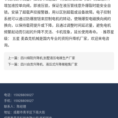
增加液控单向阀，即液压锁，保证在液压管线意外爆裂时能安全自
锁。安装了超载声控报警器，用以区别超载或设备故障。电子控制
系统可以通过防爆按钮来控制电机的转动，使隔爆型电磁换向阀的
换向，以保持载荷提升或下降，且通过调整时间延迟量，避免电机
频繁起动而引起的升降不灵活、卡机现象，延长使用寿命。 · 推荐星
级： 五星 麦森克机械是国内专业的资阳升降机厂家，欢迎来电咨
询。
上一篇：
四川绵阳升降机,别墅液压电梯生产厂家
下一篇：
四川自贡升降机、液压式升降梯租售厂家
电话：15928809027
手机：15928809027
联系人：陈经理
地址：成都市青羊区下南大街
成都麦森克科技有限公司 版权所有