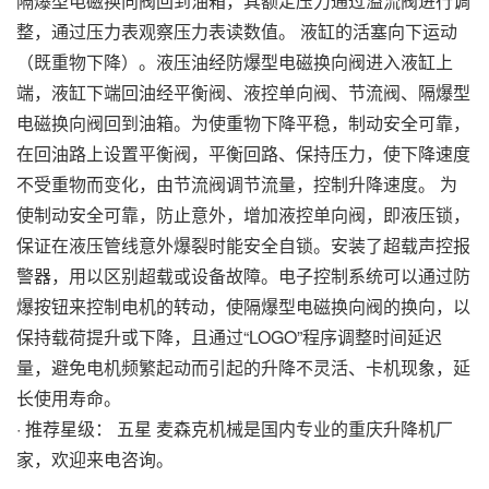
隔爆型电磁换向阀回到油箱，其额定压力通过溢流阀进行调
整，通过压力表观察压力表读数值。 液缸的活塞向下运动
（既重物下降）。液压油经防爆型电磁换向阀进入液缸上
端，液缸下端回油经平衡阀、液控单向阀、节流阀、隔爆型
电磁换向阀回到油箱。为使重物下降平稳，制动安全可靠，
在回油路上设置平衡阀，平衡回路、保持压力，使下降速度
不受重物而变化，由节流阀调节流量，控制升降速度。 为
使制动安全可靠，防止意外，增加液控单向阀，即液压锁，
保证在液压管线意外爆裂时能安全自锁。安装了超载声控报
警器，用以区别超载或设备故障。电子控制系统可以通过防
爆按钮来控制电机的转动，使隔爆型电磁换向阀的换向，以
保持载荷提升或下降，且通过“LOGO”程序调整时间延迟
量，避免电机频繁起动而引起的升降不灵活、卡机现象，延
长使用寿命。
· 推荐星级： 五星 麦森克机械是国内专业的重庆升降机厂
家，欢迎来电咨询。