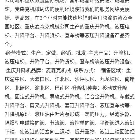
公司毗邻重庆双流国际机场，紧邻成渝环线高速、成雅高
速，麦森克机械周边的便利环境使得我们的服务网络更便
捷、更高效，在3个小时内能快速地辐射至川陕渝黔滇及全
国地区。重庆麦森克机械公司生产的重庆升降机、液压电
梯、升降平台、升降货梯、登车桥等液压升降设备产品齐
全。
·经营模式：生产、定做、经销、批发 ·主营产品：升降机、
液压电梯、升降平台、升降货梯、登车桥等液压升降设备。
·重庆升降机品牌：麦森克机械 ·联系方式： ·销售区域：重
庆渝中区、大渡口区、江北区、沙坪坝区、九龙坡区、南岸
区、北碚区、渝北区、巴南区 ·升降机种类：移动式升降
机、固定式升降机、导轨式升降机、铝合金升降机、车载式
升降平台、剪叉式升降机、套缸升降平台、液压登车桥等 ·
升降机原理：液压油由叶片泵形成一定的压力，经滤油器、
隔爆型电磁换向阀、节流阀、液控单向阀、平衡阀进入液缸
下端，使液缸的活塞向上运动，提升重物，液缸上端回油经