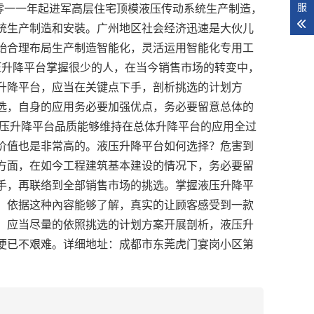
服
二零一一年起进军高层住宅顶模液压传动系统生产制造，
统生产制造和安裝。广州地区社会经济迅速是大伙儿
始合理布局生产制造智能化，灵活运用智能化专用工
压升降平台掌握很少的人，在当今销售市场的转变中，
升降平台，应当在关键点下手，剖析挑选的计划方
选，自身的应用务必要加强优点，务必要留意总体的
液压升降平台品质能够维持在总体升降平台的应用全过
价值也是非常高的。液压升降平台如何选择？危害到
方面，在如今工程建筑基本建设的情况下，务必要留
手，再联络到全部销售市场的挑选。掌握液压升降平
。依据这种內容能够了解，真实的让顾客感受到一款
，应当尽量的依照挑选的计划方案开展剖析，液压升
便已不艰难。详细地址：成都市东莞虎门宴岗小区第