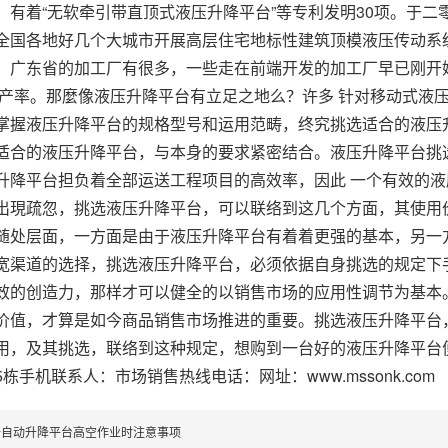
；有着“无软牵引带直顶式液压升降平台”等专利发明30项。于
全国各地好几个大城市开展高层住宅地标性建筑顶模液压传动系
，广东省的加工厂有很多，一些走在前端开发的加工厂早已刚开
生产率。那麼像液压升降平台有立足之地么？许多 针对移动式液
掌握液压升降平台的规格型号和运用范畴，终究挑选适合的液压
适合的液压升降平台，与本身的要求紧密结合。液压升降平台挑
升降平台担负着全部运送工程项目的高效率，因此 一个有效的
出現疏忽，挑选液压升降平台，可以联络到这几个方面，其使用
随处层面，一方面是由于液压升降平台有着着更强的基本，另一
宽渠道的选择，挑选液压升降平台，必须依据自身挑选的规定下
效的创造力，那样才可以健全的以销售市场的应用性调节为基本
价值，才算是如今商品销售市场推进的重要。挑选液压升降平台
用，及其挑选，联络到这种规定，想购到一台好的液压升降平台
栋手机联系人：市场销售热线电话：网址：www.mssonk.com
析自动升降平台高空作业时注意事项