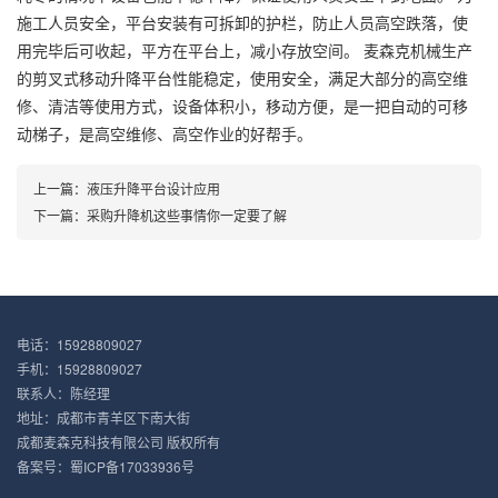
施工人员安全，平台安装有可拆卸的护栏，防止人员高空跌落，使
用完毕后可收起，平方在平台上，减小存放空间。 麦森克机械生产
的剪叉式移动升降平台性能稳定，使用安全，满足大部分的高空维
修、清洁等使用方式，设备体积小，移动方便，是一把自动的可移
动梯子，是高空维修、高空作业的好帮手。
上一篇：
液压升降平台设计应用
下一篇：
采购升降机这些事情你一定要了解
电话：15928809027
手机：15928809027
联系人：陈经理
地址：成都市青羊区下南大街
成都麦森克科技有限公司 版权所有
备案号：
蜀ICP备17033936号