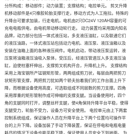
分所构成：移动部件；动力装置；支撑结构；电控单元。 剪叉升降
机移动部件是4只橡胶轮胎支撑行走，移动方式为人工拖拉。特殊的
升降台可要求加装，行走电机，电机由2只DC24V 120AH容量的可
充电电瓶供电，由电机带动移动轮行走。 动力装置均采用国内知名
品牌，动力部分包括一体式液压站，多支液压油缸，以及联通它们
的液压油路，一体式液压站包括动力电机、液压泵、液压油箱以及
安装在油箱上面的各种液压阀件。电机启动，带动液压泵运转，液
压泵将油箱液压油吸入泵体，受压后，经液压管道压入多支液压油
缸，迫使柱塞杆伸出，支撑剪叉机构开合，升降机上升。 支撑结构
采用上海宝钢所产锰钢矩形管，两两组成剪刀状，每层由两把剪刀
状矩形管支撑，两把剪刀犹如两个轿夫抬着我们的工作台面上升下
降，而根据设备使用高度，可选取组成不同层数的剪刀支撑。四角
采用厚重的矩形管制作成可伸缩的支撑支腿。当设备使用时，四个
角的支腿同时打开，调整丝杆支腿，使4角保持升降平台平稳，使得
支腿受力，轮胎不受力，设备方可安全使用。 电控单元由上下两套
控制系统组成，保证操作人员在升降平台上下两个位置均可操作平
台的上升下降。设备加装了手动下降装置，保证在停电和电瓶电量
耗尽的情况下设备也能平稳下降，保证使用人员安全下到地面。 为