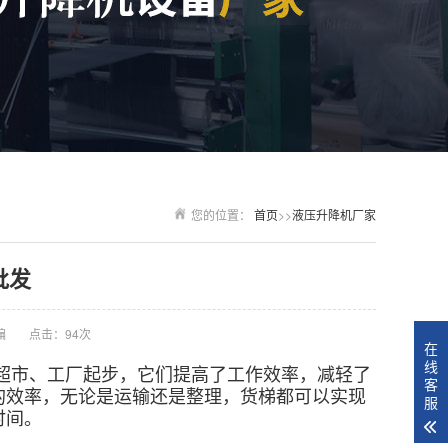
您的位置：
首页
>>
液压升降机厂家
批发
编
点击：94次
在
线
超市、工厂起步，它们提高了工作效率，减轻了
客
的效率，无论是运输还是整理，货梯都可以实现
服
时间。